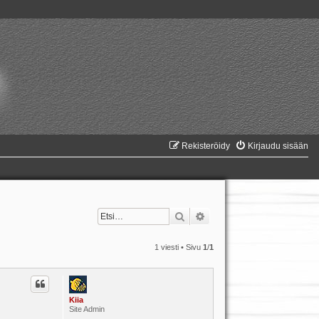
Rekisteröidy
Kirjaudu sisään
Etsi
Tarkennettu haku
1 viesti • Sivu
1
/
1
Kiia
Site Admin