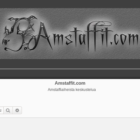
Amstaffit.com
Amstaffiaiheista keskustelua
Etsi
Tarkennettu haku