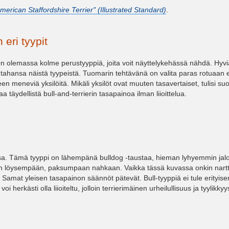
merican Staffordshire Terrier" (Illustrated Standard)
.
 eri tyypit
. On olemassa kolme perustyyppiä, joita voit näyttelykehässä nähdä. Hyvi
ä tahansa näistä tyypeistä. Tuomarin tehtävänä on valita paras rotuaan
n meneviä yksilöitä. Mikäli yksilöt ovat muuten tasavertaiset, tulisi su
täydellistä bull-and-terrierin tasapainoa ilman liioittelua.
ssa. Tämä tyyppi on lähempänä bulldog -taustaa, hieman lyhyemmin jalo
 löysempään, paksumpaan nahkaan. Vaikka tässä kuvassa onkin narttu,
 Samat yleisen tasapainon säännöt pätevät. Bull-tyyppiä ei tule erityi
 herkästi olla liioiteltu, jolloin terrierimäinen urheilullisuus ja tyylikkyy