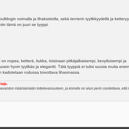
ulldogin voimalla ja lihaksistolla, sekä terrierin tyylikkyydellä ja kettery
niin tämä on juuri se tyyppi.
i on nopea, ketterä, tiukka, toisinaan pitkäjalkaisempi, kevytluisempi ja
ein hyvin tyylikäs ja elegantti. Tätä tyyppiä ei tulisi suosia muita en
lloin kadotetaan rodussa toivottava lihasmassa.
taja.
avaiston määräämään tottelevaisuuteen, ja koiralle on alun perin osoitettava, että