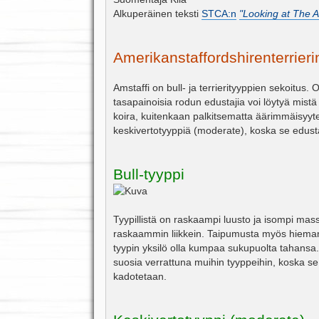
s
Alkuperäinen teksti
STCA:n
"Looking at The A
t
i
Amerikanstaffordshirenterrierin
Amstaffi on bull- ja terrierityyppien sekoitus
tasapainoisia rodun edustajia voi löytyä mist
koira, kuitenkaan palkitsematta äärimmäisyytee
keskivertotyyppiä (moderate), koska se edustaa 
Bull-tyyppi
Tyypillistä on raskaampi luusto ja isompi ma
raskaammin liikkein. Taipumusta myös hieman
tyypin yksilö olla kumpaa sukupuolta tahansa.
suosia verrattuna muihin tyyppeihin, koska se voi
kadotetaan.