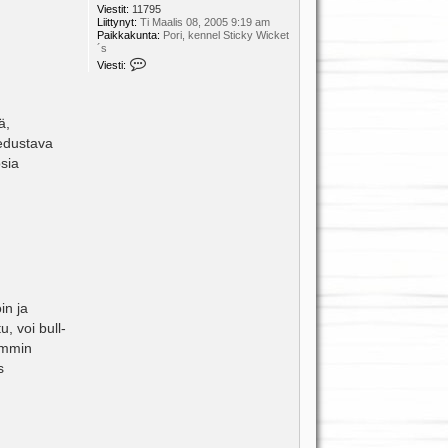
Viestit:
11795
Liittynyt:
Ti Maalis 08, 2005 9:19 am
Paikkakunta:
Pori, kennel Sticky Wicket
´s
V
Viesti:
i
e
s
t
ä,
i
K
 edustava
i
osia
i
a
in ja
 voi bull-
semmin
s