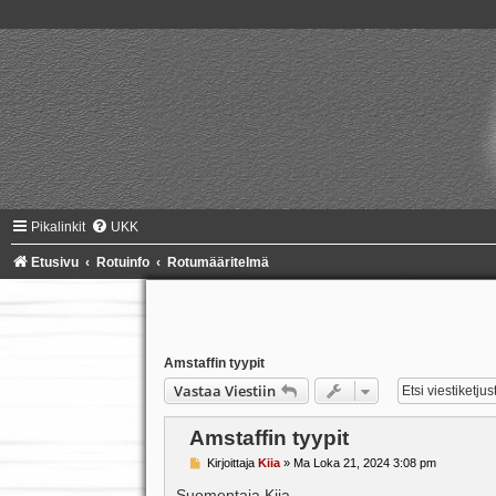
Pikalinkit
UKK
Etusivu
Rotuinfo
Rotumääritelmä
Amstaffin tyypit
Vastaa Viestiin
Amstaffin tyypit
V
Kirjoittaja
Kiia
»
Ma Loka 21, 2024 3:08 pm
i
e
Suomentaja Kiia