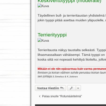
Keskivertotyyppi (moderate)
Täydellinen bull- ja terrieritaustan yhdistelmä b
jokin tyyppi pitää asettaa muiden yläpuolelle, 
Terrierityyppi
Terrieritausta näkyy taustalta selkeästi. Tyypp
lihasmassaltaan vähäisempi. Tämä tyyppi on us
koska siitä voi nopeasti kehittyä liioiteltu, jo
Mikään ei ole niin epävarmaa kuin varma pennunos
Ihmisen ja koiran välinen suhde perustuu koiran laum
sen johtaja.
S.Simelius & K.Jokinen
Vastaa Viestiin
Palaa sivulle “Rotumääritelmä”