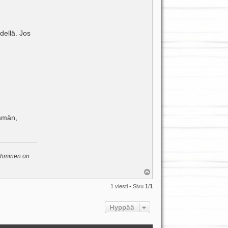
ydellä. Jos
emmän,
 ihminen on
Y
l
ö
1 viesti • Sivu
1
/
1
s
Hyppää