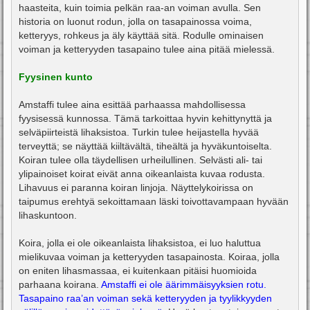
haasteita, kuin toimia pelkän raa-an voiman avulla. Sen
historia on luonut rodun, jolla on tasapainossa voima,
ketteryys, rohkeus ja äly käyttää sitä. Rodulle ominaisen
voiman ja ketteryyden tasapaino tulee aina pitää mielessä.
Fyysinen kunto
Amstaffi tulee aina esittää parhaassa mahdollisessa
fyysisessä kunnossa. Tämä tarkoittaa hyvin kehittynyttä ja
selväpiirteistä lihaksistoa. Turkin tulee heijastella hyvää
terveyttä; se näyttää kiiltävältä, tiheältä ja hyväkuntoiselta.
Koiran tulee olla täydellisen urheilullinen. Selvästi ali- tai
ylipainoiset koirat eivät anna oikeanlaista kuvaa rodusta.
Lihavuus ei paranna koiran linjoja. Näyttelykoirissa on
taipumus erehtyä sekoittamaan läski toivottavampaan hyvään
lihaskuntoon.
Koira, jolla ei ole oikeanlaista lihaksistoa, ei luo haluttua
mielikuvaa voiman ja ketteryyden tasapainosta. Koiraa, jolla
on eniten lihasmassaa, ei kuitenkaan pitäisi huomioida
parhaana koirana.
Amstaffi ei ole äärimmäisyyksien rotu.
Tasapaino raa’an voiman sekä ketteryyden ja tyylikkyyden