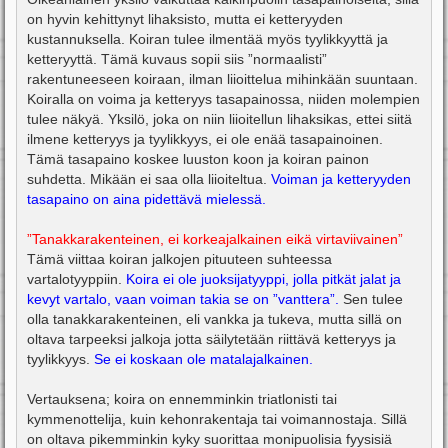
on hyvin kehittynyt lihaksisto, mutta ei ketteryyden
kustannuksella. Koiran tulee ilmentää myös tyylikkyyttä ja
ketteryyttä. Tämä kuvaus sopii siis ”normaalisti”
rakentuneeseen koiraan, ilman liioittelua mihinkään suuntaan.
Koiralla on voima ja ketteryys tasapainossa, niiden molempien
tulee näkyä. Yksilö, joka on niin liioitellun lihaksikas, ettei siitä
ilmene ketteryys ja tyylikkyys, ei ole enää tasapainoinen.
Tämä tasapaino koskee luuston koon ja koiran painon
suhdetta. Mikään ei saa olla liioiteltua.
Voiman ja ketteryyden
tasapaino on aina pidettävä mielessä.
”Tanakkarakenteinen, ei korkeajalkainen eikä virtaviivainen”
Tämä viittaa koiran jalkojen pituuteen suhteessa
vartalotyyppiin.
Koira ei ole juoksijatyyppi, jolla pitkät jalat ja
kevyt vartalo, vaan voiman takia se on ”vanttera”.
Sen tulee
olla tanakkarakenteinen, eli vankka ja tukeva, mutta sillä on
oltava tarpeeksi jalkoja jotta säilytetään riittävä ketteryys ja
tyylikkyys.
Se ei koskaan ole matalajalkainen.
Vertauksena; koira on ennemminkin triatlonisti tai
kymmenottelija, kuin kehonrakentaja tai voimannostaja. Sillä
on oltava pikemminkin kyky suorittaa monipuolisia fyysisiä