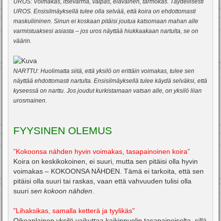
UROS: Voimakas, itsevarma, valpas, eläväinen, tarmokas. Täydellisesti
UROS. Ensisilmäyksellä tulee olla selvää, että koira on ehdottomasti
maskuliininen. Sinun ei koskaan pitäisi joutua katsomaan mahan alle
varmistuaksesi asiasta – jos uros näyttää hiukkaakaan nartulta, se on
väärin.
NARTTU: Huolimatta siitä, että yksilö on erittäin voimakas, tulee sen
näyttää ehdottomasti nartulta. Ensisilmäyksellä tulee käydä selväksi, että
kyseessä on narttu. Jos joudut kurkistamaan vatsan alle, on yksilö liian
urosmainen.
FYYSINEN OLEMUS
”Kokoonsa nähden hyvin voimakas, tasapainoinen koira”
Koira on keskikokoinen, ei suuri, mutta sen pitäisi olla hyvin
voimakas – KOKOONSA NÄHDEN. Tämä ei tarkoita, että sen
pitäisi olla suuri tai raskas, vaan että vahvuuden tulisi olla
suuri
sen kokoon nähden
.
"Lihaksikas, samalla ketterä ja tyylikäs"
Oikeanlainen yksilö vaikuttaa kaikinpuolin tasapainoiselta, sillä