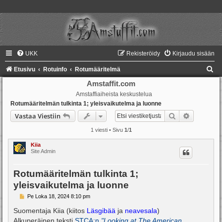
UKK
Rekisteröidy
Kirjaudu sisään
E
Etusivu
Rotuinfo
Rotumääritelmä
t
Amstaffit.com
Amstaffiaiheista keskustelua
s
Rotumääritelmän tulkinta 1; yleisvaikutelma ja luonne
i
Etsi
Tarkennet
Vastaa Viestiin
1 viesti • Sivu
1
/
1
Kiia
Site Admin
Rotumääritelmän tulkinta 1;
yleisvaikutelma ja luonne
V
Pe Loka 18, 2024 8:10 pm
i
e
Suomentaja Kiia (kiitos
Läsgibää
ja
neavesala
)
s
Alkuperäinen teksti
STCA:n
"Looking at The American
t