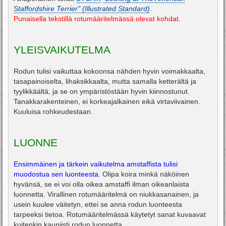
i
Staffordshire Terrier" (Illustrated Standard)
.
Punaisella tekstillä rotumääritelmässä olevat kohdat.
YLEISVAIKUTELMA
Rodun tulisi vaikuttaa kokoonsa nähden hyvin voimakkaalta,
tasapainoiselta, lihaksikkaalta, mutta samalla ketterältä ja
tyylikkäältä, ja se on ympäristöstään hyvin kiinnostunut.
Tanakkarakenteinen, ei korkeajalkainen eikä virtaviivainen.
Kuuluisa rohkeudestaan.
LUONNE
Ensimmäinen ja tärkein vaikutelma amstaffista tulisi
muodostua sen luonteesta.
Olipa koira minkä näköinen
hyvänsä, se ei voi olla oikea amstaffi ilman oikeanlaista
luonnetta. Virallinen rotumääritelmä on niukkasanainen, ja
usein kuulee väitetyn, ettei se anna rodun luonteesta
tarpeeksi tietoa. Rotumääritelmässä käytetyt sanat kuvaavat
kuitenkin kauniisti rodun luonnetta.