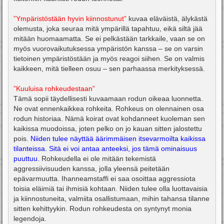
”Ympäristöstään hyvin kiinnostunut”
kuvaa eläväistä, älykästä
olemusta, joka seuraa mitä ympärillä tapahtuu, eikä siltä jää
mitään huomaamatta. Se ei pelkästään tarkkaile, vaan se on
myös vuorovaikutuksessa ympäristön kanssa – se on varsin
tietoinen ympäristöstään ja myös reagoi siihen. Se on valmis
kaikkeen, mitä tielleen osuu – sen parhaassa merkityksessä.
”Kuuluisa rohkeudestaan”
Tämä sopii täydellisesti kuvaamaan rodun oikeaa luonnetta.
Ne ovat ennenkaikkea rohkeita. Rohkeus on olennainen osa
rodun historiaa. Nämä koirat ovat kohdanneet kuoleman sen
kaikissa muodoissa, joten pelko on jo kauan sitten jalostettu
pois.
Niiden tulee näyttää äärimmäisen itsevarmoilta kaikissa
tilanteissa. Sitä ei voi antaa anteeksi, jos tämä ominaisuus
puuttuu.
Rohkeudella ei ole mitään tekemistä
aggressiivisuuden kanssa, jolla yleensä peitetään
epävarmuutta. Ihanneamstaffi ei saa osoittaa aggressiota
toisia eläimiä tai ihmisiä kohtaan. Niiden tulee olla luottavaisia
ja kiinnostuneita, valmiita osallistumaan, mihin tahansa tilanne
sitten kehittyykin. Rodun rohkeudesta on syntynyt monia
legendoja.