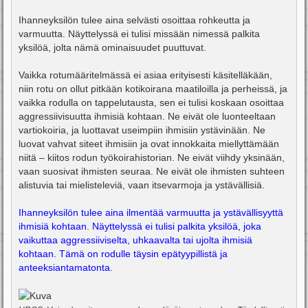
Ihanneyksilön tulee aina selvästi osoittaa rohkeutta ja
varmuutta. Näyttelyssä ei tulisi missään nimessä palkita
yksilöä, jolta nämä ominaisuudet puuttuvat.
Vaikka rotumääritelmässä ei asiaa erityisesti käsitelläkään,
niin rotu on ollut pitkään kotikoirana maatiloilla ja perheissä, ja
vaikka rodulla on tappelutausta, sen ei tulisi koskaan osoittaa
aggressiivisuutta ihmisiä kohtaan. Ne eivät ole luonteeltaan
vartiokoiria, ja luottavat useimpiin ihmisiin ystävinään. Ne
luovat vahvat siteet ihmisiin ja ovat innokkaita miellyttämään
niitä – kiitos rodun työkoirahistorian. Ne eivät viihdy yksinään,
vaan suosivat ihmisten seuraa. Ne eivät ole ihmisten suhteen
alistuvia tai mielisteleviä, vaan itsevarmoja ja ystävällisiä.
Ihanneyksilön tulee aina ilmentää varmuutta ja ystävällisyyttä
ihmisiä kohtaan. Näyttelyssä ei tulisi palkita yksilöä, joka
vaikuttaa aggressiiviselta, uhkaavalta tai ujolta ihmisiä
kohtaan. Tämä on rodulle täysin epätyypillistä ja
anteeksiantamatonta.