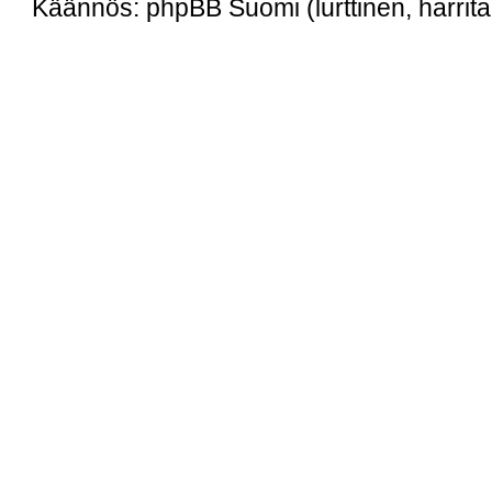
Käännös: phpBB Suomi (lurttinen, harritap