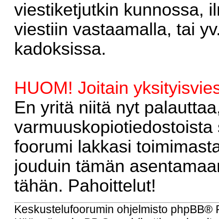
viestiketjutkin kunnossa, 
viestiin vastaamalla, tai yv
kadoksissa.
HUOM! Joitain yksityisvies
En yritä niitä nyt palautta
varmuuskopiotiedostoista 
foorumi lakkasi toimimast
jouduin tämän asentamaan
tähän. Pahoittelut!
Keskustelufoorumin ohjelmisto
phpBB
® 