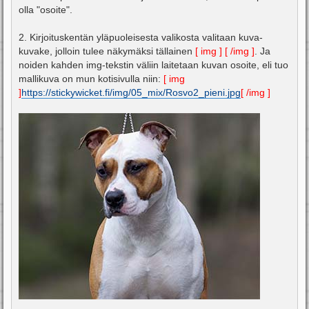
olla "osoite".
2. Kirjoituskentän yläpuoleisesta valikosta valitaan kuva-
kuvake, jolloin tulee näkymäksi tällainen
[ img ] [ /img ]
. Ja
noiden kahden img-tekstin väliin laitetaan kuvan osoite, eli tuo
mallikuva on mun kotisivulla niin:
[ img
]
https://stickywicket.fi/img/05_mix/Rosvo2_pieni.jpg
[ /img ]