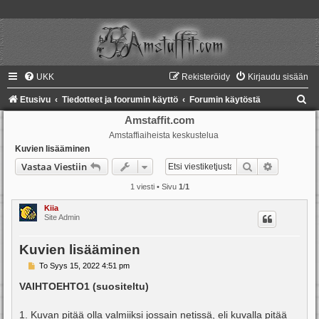
UKK
Rekisteröidy
Kirjaudu sisään
E
Etusivu
Tiedotteet ja foorumin käyttö
Forumin käytöstä
t
Amstaffit.com
Amstaffiaiheista keskustelua
s
Kuvien lisääminen
i
Etsi
Tarkennet
Vastaa Viestiin
1 viesti • Sivu
1
/
1
Kiia
Site Admin
Kuvien lisääminen
V
To Syys 15, 2022 4:51 pm
i
e
VAIHTOEHTO1 (suositeltu)
s
t
i
1. Kuvan pitää olla valmiiksi jossain netissä, eli kuvalla pitää