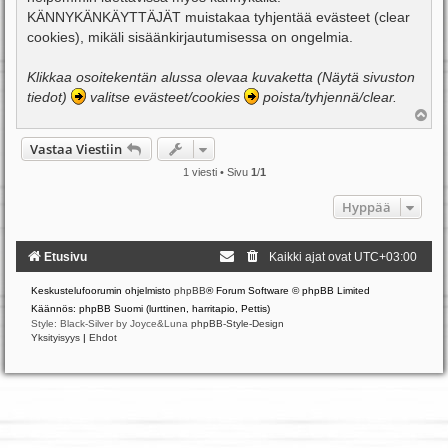
i
KÄNNYKÄNKÄYTTÄJÄT muistakaa tyhjentää evästeet (clear
cookies), mikäli sisäänkirjautumisessa on ongelmia.
Klikkaa osoitekentän alussa olevaa kuvaketta (Näytä sivuston
tiedot)
valitse evästeet/cookies
poista/tyhjennä/clear.
Y
l
ö
Vastaa Viestiin
s
1 viesti • Sivu
1
/
1
Hyppää
Etusivu
Kaikki ajat ovat
UTC+03:00
Keskustelufoorumin ohjelmisto
phpBB
® Forum Software © phpBB Limited
Käännös: phpBB Suomi (lurttinen, harritapio, Pettis)
Style: Black-Silver by Joyce&Luna
phpBB-Style-Design
Yksityisyys
|
Ehdot