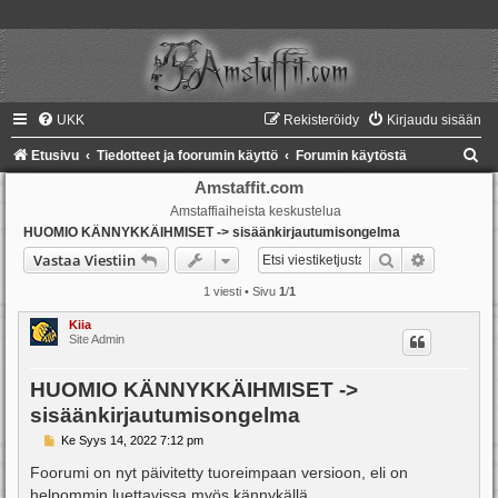
UKK
Rekisteröidy
Kirjaudu sisään
E
Etusivu
Tiedotteet ja foorumin käyttö
Forumin käytöstä
t
Amstaffit.com
Amstaffiaiheista keskustelua
s
HUOMIO KÄNNYKKÄIHMISET -> sisäänkirjautumisongelma
i
Etsi
Tarkennet
Vastaa Viestiin
1 viesti • Sivu
1
/
1
Kiia
Site Admin
HUOMIO KÄNNYKKÄIHMISET ->
sisäänkirjautumisongelma
V
Ke Syys 14, 2022 7:12 pm
i
e
Foorumi on nyt päivitetty tuoreimpaan versioon, eli on
s
helpommin luettavissa myös kännykällä.
t