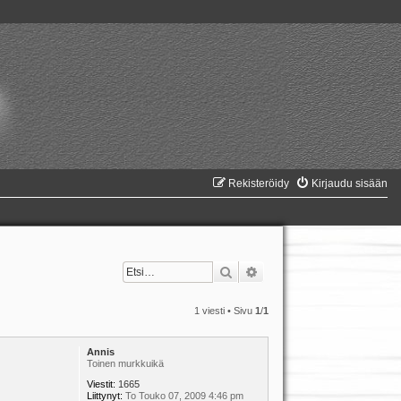
Rekisteröidy
Kirjaudu sisään
Etsi
Tarkennettu haku
1 viesti • Sivu
1
/
1
Annis
Toinen murkkuikä
Viestit:
1665
Liittynyt:
To Touko 07, 2009 4:46 pm