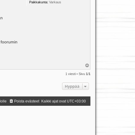
Paikkakunta:
Varkaus
an
a foorumin
Y
l
ö
1 viesti • Sivu
1
/
1
s
Hyppää
dolle
Poista evästeet
Kaikki ajat ovat
UTC+03:00