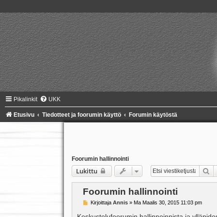
Pikalinkit
UKK
Etusivu
Tiedotteet ja foorumin käyttö
Forumin käytöstä
Foorumin hallinnointi
Et
Lukittu
Foorumin hallinnointi
V
Kirjoittaja
Annis
»
Ma Maalis 30, 2015 11:03 pm
i
e
Keskustelufoorumin hallinnoinnista ja ylläpi