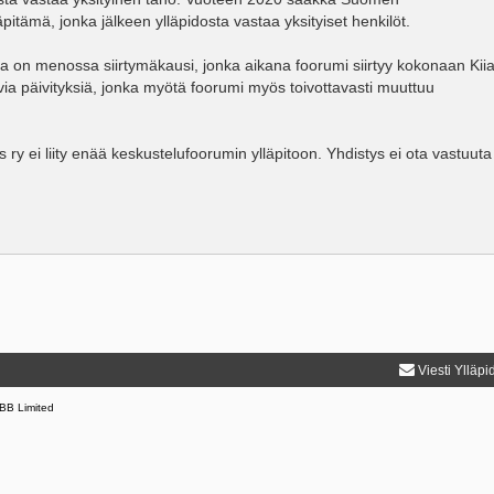
äpitämä, jonka jälkeen ylläpidosta vastaa yksityiset henkilöt.
lla on menossa siirtymäkausi, jonka aikana foorumi siirtyy kokonaan Kii
via päivityksiä, jonka myötä foorumi myös toivottavasti muuttuu
ry ei liity enää keskustelufoorumin ylläpitoon. Yhdistys ei ota vastuut
Viesti Ylläpi
BB Limited