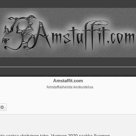
Amstaffit.com
Amstaffiaiheista keskustelua
si
Tarkennettu haku
dosta vastaa yksityinen taho. Vuoteen 2020 saakka Suomen