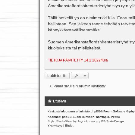
s
Amerikanstaffordshirenterrieriyhdistys ry:n yll
t
i
Tällä hetkellä yp on nimimerkki Kiia. Foorumi
hallintaan. Sen jälkeen tänne tehdään tarvitta
kännykkäystävällisemmäksi.
Suomen Amerikanstaffordshirenterrieriyhdistys 
kirjoituksista tai mielipiteistä.
TIETOJA PÄIVITETTY 14.2.2022/Kiia
Lukittu
Palaa sivulle “Forumin käytöstä”
Etusivu
Keskustelufoorumin ohjelmisto
phpBB
® Forum Software © php
Käännös: phpBB Suomi (lurttinen, harritapio, Pettis)
Style: Black-Silver by Joyce&Luna
phpBB-Style-Design
Yksityisyys
|
Ehdot