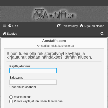
UKK
Rekisteröidy
Kirjaudu sisään
E
Etusivu
t
Amstaffit.com
Amstaffiaiheista keskustelua
s
i
Sinun tulee olla rekisteröitynyt käyttäjä ja
kirjautunut sisään nähdäksesi tämän alueen.
Käyttäjätunnus:
Salasana:
Unohdin salasanani
Muista minut
Piilota käyttäjätunnukseni tällä kertaa