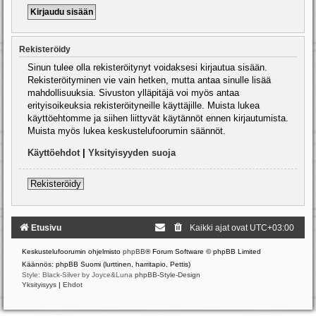
Rekisteröidy
Sinun tulee olla rekisteröitynyt voidaksesi kirjautua sisään.
Rekisteröityminen vie vain hetken, mutta antaa sinulle lisää
mahdollisuuksia. Sivuston ylläpitäjä voi myös antaa
erityisoikeuksia rekisteröityneille käyttäjille. Muista lukea
käyttöehtomme ja siihen liittyvät käytännöt ennen kirjautumista.
Muista myös lukea keskustelufoorumin säännöt.
Käyttöehdot
|
Yksityisyyden suoja
Rekisteröidy
Etusivu
Kaikki ajat ovat
UTC+03:00
Keskustelufoorumin ohjelmisto
phpBB
® Forum Software © phpBB Limited
Käännös: phpBB Suomi (lurttinen, harritapio, Pettis)
Style: Black-Silver by Joyce&Luna
phpBB-Style-Design
Yksityisyys
|
Ehdot