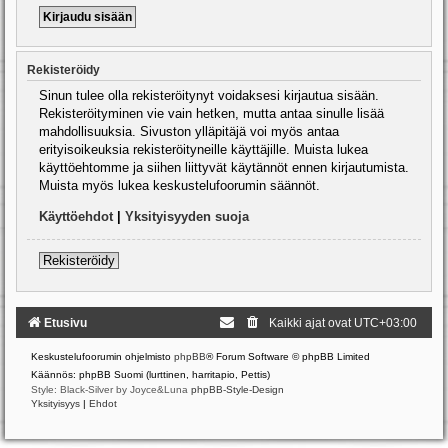
Rekisteröidy
Sinun tulee olla rekisteröitynyt voidaksesi kirjautua sisään.
Rekisteröityminen vie vain hetken, mutta antaa sinulle lisää
mahdollisuuksia. Sivuston ylläpitäjä voi myös antaa
erityisoikeuksia rekisteröityneille käyttäjille. Muista lukea
käyttöehtomme ja siihen liittyvät käytännöt ennen kirjautumista.
Muista myös lukea keskustelufoorumin säännöt.
Käyttöehdot
|
Yksityisyyden suoja
Rekisteröidy
Etusivu
Kaikki ajat ovat
UTC+03:00
Keskustelufoorumin ohjelmisto
phpBB
® Forum Software © phpBB Limited
Käännös: phpBB Suomi (lurttinen, harritapio, Pettis)
Style: Black-Silver by Joyce&Luna
phpBB-Style-Design
Yksityisyys
|
Ehdot