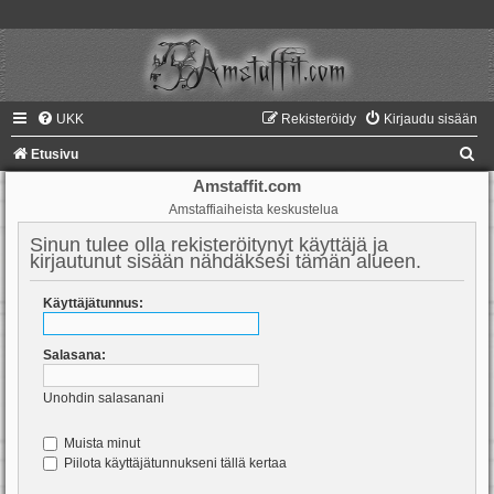
UKK
Rekisteröidy
Kirjaudu sisään
E
Etusivu
t
Amstaffit.com
Amstaffiaiheista keskustelua
s
i
Sinun tulee olla rekisteröitynyt käyttäjä ja
kirjautunut sisään nähdäksesi tämän alueen.
Käyttäjätunnus:
Salasana:
Unohdin salasanani
Muista minut
Piilota käyttäjätunnukseni tällä kertaa