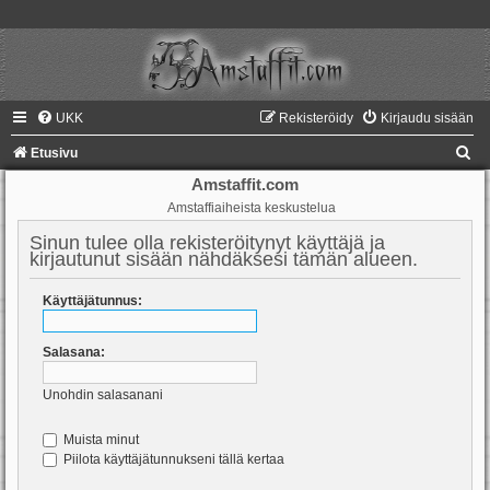
UKK
Rekisteröidy
Kirjaudu sisään
E
Etusivu
t
Amstaffit.com
Amstaffiaiheista keskustelua
s
i
Sinun tulee olla rekisteröitynyt käyttäjä ja
kirjautunut sisään nähdäksesi tämän alueen.
Käyttäjätunnus:
Salasana:
Unohdin salasanani
Muista minut
Piilota käyttäjätunnukseni tällä kertaa