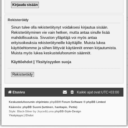
Rekisteröidy
Sinun tulee olla rekisteröitynyt voidaksesi kirjautua sisään.
Rekisteröityminen vie vain hetken, mutta antaa sinulle lisää
mahdollisuuksia. Sivuston ylläpitäjä voi myös antaa
erityisoikeuksia rekisteröityneille käyttäjille. Muista lukea
käyttöehtomme ja siihen liittyvät käytännöt ennen kirjautumista.
Muista myös lukea keskustelufoorumin säännöt.
Käyttöehdot
|
Yksityisyyden suoja
Rekisteröidy
Etusivu
Kaikki ajat ovat
UTC+03:00
Keskustelufoorumin ohjelmisto
phpBB
® Forum Software © phpBB Limited
Käännös: phpBB Suomi (lurttinen, harritapio, Pettis)
Style: Black-Silver by Joyce&Luna
phpBB-Style-Design
Yksityisyys
|
Ehdot