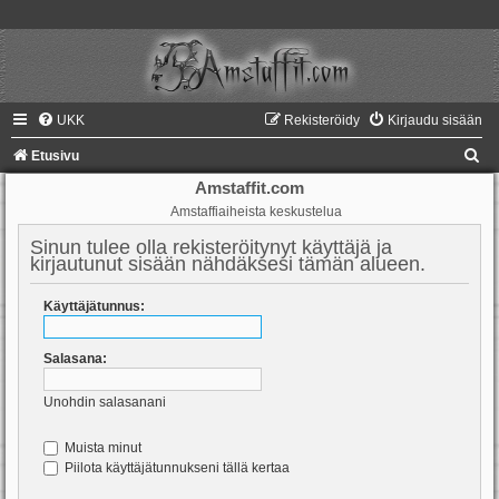
UKK
Rekisteröidy
Kirjaudu sisään
E
Etusivu
t
Amstaffit.com
Amstaffiaiheista keskustelua
s
i
Sinun tulee olla rekisteröitynyt käyttäjä ja
kirjautunut sisään nähdäksesi tämän alueen.
Käyttäjätunnus:
Salasana:
Unohdin salasanani
Muista minut
Piilota käyttäjätunnukseni tällä kertaa