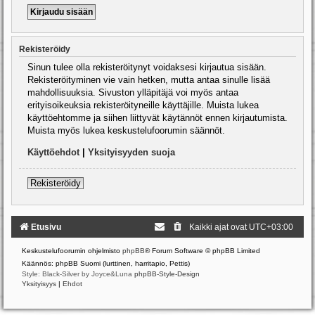
Rekisteröidy
Sinun tulee olla rekisteröitynyt voidaksesi kirjautua sisään.
Rekisteröityminen vie vain hetken, mutta antaa sinulle lisää
mahdollisuuksia. Sivuston ylläpitäjä voi myös antaa
erityisoikeuksia rekisteröityneille käyttäjille. Muista lukea
käyttöehtomme ja siihen liittyvät käytännöt ennen kirjautumista.
Muista myös lukea keskustelufoorumin säännöt.
Käyttöehdot
|
Yksityisyyden suoja
Rekisteröidy
Etusivu
Kaikki ajat ovat
UTC+03:00
Keskustelufoorumin ohjelmisto
phpBB
® Forum Software © phpBB Limited
Käännös: phpBB Suomi (lurttinen, harritapio, Pettis)
Style: Black-Silver by Joyce&Luna
phpBB-Style-Design
Yksityisyys
|
Ehdot