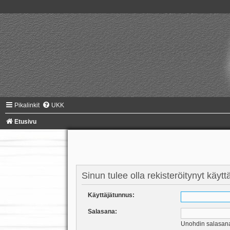
Pikalinkit
UKK
Etusivu
Sinun tulee olla rekisteröitynyt käyt
Käyttäjätunnus:
Salasana:
Unohdin salasan