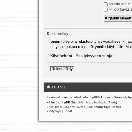
Muista minut
Piilota käyttäj
Rekisteröidy
Sinun tulee olla rekisteröitynyt voidaksesi kirj
erityisoikeuksia rekisteröityneille käyttäjille.
Käyttöehdot
|
Yksityisyyden suoja
Rekisteröidy
Etusivu
Keskustelufoorumin ohjelmisto
phpBB
® Forum Software © php
Käännös: phpBB Suomi (lurttinen, harritapio, Pettis)
Style: Black-Silver by Joyce&Luna
phpBB-Style-Design
Yksityisyys
|
Ehdot