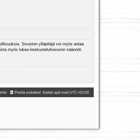
ollisuuksia. Sivuston ylläpitäjä voi myös antaa
 Muista myös lukea keskustelufoorumin säännöt.
dolle
Poista evästeet
Kaikki ajat ovat
UTC+03:00