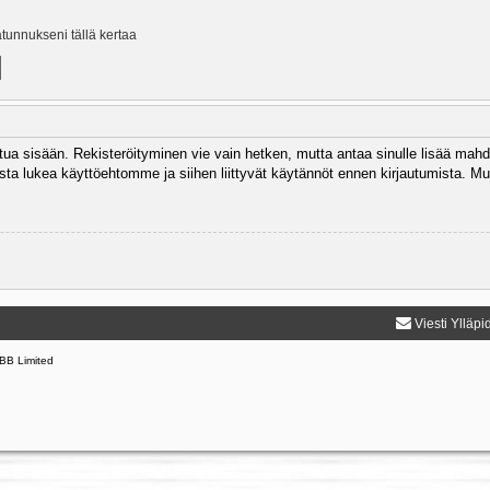
ätunnukseni tällä kertaa
autua sisään. Rekisteröityminen vie vain hetken, mutta antaa sinulle lisää mahd
 Muista lukea käyttöehtomme ja siihen liittyvät käytännöt ennen kirjautumista.
Viesti Ylläpi
BB Limited