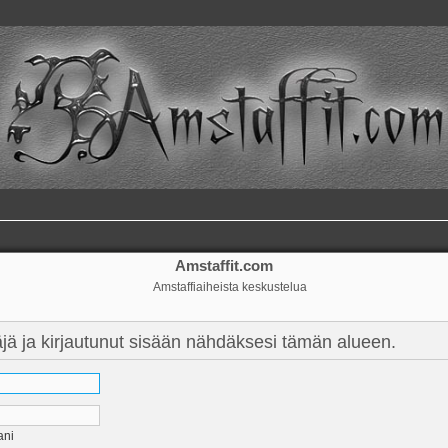
Amstaffit.com
Amstaffiaiheista keskustelua
täjä ja kirjautunut sisään nähdäksesi tämän alueen.
ani