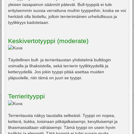
yleisen tasapainon säännöt pätevät. Bull-tyyppiä ei tule
erityisemmin suosia verrattuna muihin tyyppeihin, koska se voi
herkästi olla liioiteltu, jolloin terrierimäinen urheilullisuus ja
tyylikkyys kadotetaan.
Keskivertotyyppi (moderate)
Täydellinen bull- ja terrieritaustan yhdistelmä bulldogin
voimalla ja lihaksistolla, sekä terrierin tyylikkyydellä ja
ketteryydellä. Jos jokin tyyppi pitää asettaa muiden
yläpuolelle, niin tämä on juuri se tyyppi.
Terrierityyppi
Terrieritausta näkyy taustalta selkeästi. Tyyppi on nopea,
ketterä, tiukka, toisinaan pitkäjalkaisempi, kevytluisempi ja
lihasmassaltaan vähäisempi. Tämä tyyppi on usein hyvin
tyylikäs ja elegantti. Tätä tyyppiä ei tulisi suosia muita