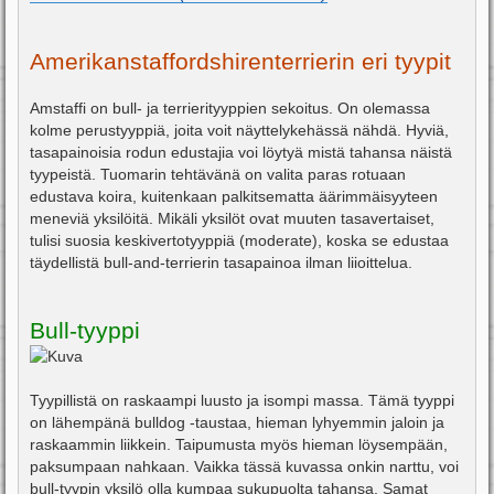
Amerikanstaffordshirenterrierin eri tyypit
Amstaffi on bull- ja terrierityyppien sekoitus. On olemassa
kolme perustyyppiä, joita voit näyttelykehässä nähdä. Hyviä,
tasapainoisia rodun edustajia voi löytyä mistä tahansa näistä
tyypeistä. Tuomarin tehtävänä on valita paras rotuaan
edustava koira, kuitenkaan palkitsematta äärimmäisyyteen
meneviä yksilöitä. Mikäli yksilöt ovat muuten tasavertaiset,
tulisi suosia keskivertotyyppiä (moderate), koska se edustaa
täydellistä bull-and-terrierin tasapainoa ilman liioittelua.
Bull-tyyppi
Tyypillistä on raskaampi luusto ja isompi massa. Tämä tyyppi
on lähempänä bulldog -taustaa, hieman lyhyemmin jaloin ja
raskaammin liikkein. Taipumusta myös hieman löysempään,
paksumpaan nahkaan. Vaikka tässä kuvassa onkin narttu, voi
bull-tyypin yksilö olla kumpaa sukupuolta tahansa. Samat