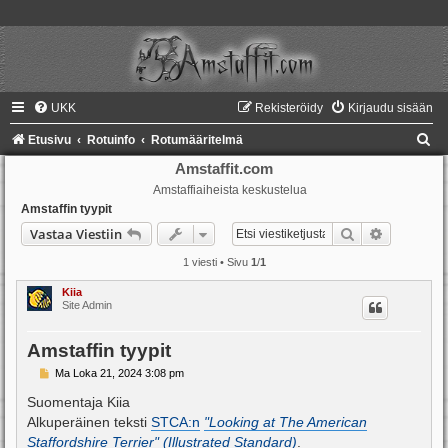
UKK
Rekisteröidy
Kirjaudu sisään
E
Etusivu
Rotuinfo
Rotumääritelmä
t
Amstaffit.com
Amstaffiaiheista keskustelua
s
Amstaffin tyypit
i
Etsi
Tarkennet
Vastaa Viestiin
1 viesti • Sivu
1
/
1
Kiia
Site Admin
Amstaffin tyypit
V
Ma Loka 21, 2024 3:08 pm
i
e
Suomentaja Kiia
s
Alkuperäinen teksti
STCA:n
"Looking at The American
t
i
Staffordshire Terrier" (Illustrated Standard)
.