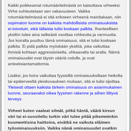
Kaikki poikkeamat rotumääritelmästä on katsottava virheeksi.
Virhe suhteutetaan sen vakavuuteen. Vaikka
rotumääritelmässä ei sitä erikseen virheenä mainitakaan, niin
sopimaton luonne on kaikista mahdollisista ominaisuuksista
ei-toivotuin, eikä tällaista tulisi koskaan palkita
. Ihanteellisen
yksilön tulee aina selkeästi osoittaa rohkeutta ja varmuutta.
Jos koiralta puuttuu tämä ominaisuus, sitä ei tulisi koskaan
palkita. Ei pidä palkita myöskään yksilöä, joka vaikuttaa
ihmisiä kohtaan aggressiiviselta, uhkaavalta tai aralta. Nämä
ominaisuudet ovat täysin vääriä rodulle, ja ovat
anteeksiantamattomia.
Lisäksi, jos koira vaikuttaa fyysisiltä ominaisuuksiltaan heikolta
tai epäterveeltä yleiskuvauksen mukaan, sitä ei tulisi sijoittaa.
Yleisesti ottaen kaikista tärkein ominaisuus on asianmukainen
luonne, seuraavaksi oikea fyysinen rakenne ja siihen liittyvä
terveys.
Virheet kuten vaaleat silmät, pitkä häntä, väärä kirsun
väri tai ei-suositeltu turkin väri tulee pitää pikemminkin
kosmeettisina haittoina, eivätkä ne vaikuta eläimen
työominaisuuksiin. Vaikka nämä ominaisuudet ovatkin