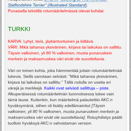
i
Staffordshire Terrier" (Illustrated Standard)
.
Punaisella tekstillä rotumääritelmässä olevat kohdat.
TURKKI
KARVA: Lyhyt, tiivis, jäykäntuntuinen ja kiiltävä.
VÄRI: Mikä tahansa yksivärinen, kirjava tai laikukas on sallittu.
Täysin valkoinen, yli 80 % valkoinen, musta punaruskein
merkein ja maksanruskea väri eivät ole suositeltavia.
Väri on toinen kohta, joka hämmentää joitain rotumääritelmää
lukevia. Siellä sanotaan selvästi: "Mikä tahansa yksivärinen,
kirjava tai laikukas on sallittu." Tällä rodulla on useita eri
värejä ja merkkejä.
Kaikki ovat selvästi sallittuja – piste.
Alkuperäisessä rotumääritelmän luonnoksessa lukee vain
tämä lause. Kuitenkin, kun määritelmä palautettiin AKC:n
hyväksymänä, siihen oli lisätty edellämainitut
[Täysin
valkoinen, yli 80 % valkoinen, musta punaruskein merkein ja
maksanruskea väri eivät ole suositeltavia]
. Rotuyhdistys päätti
tuolloin hyväksyä AKC:n vahvistaman version.