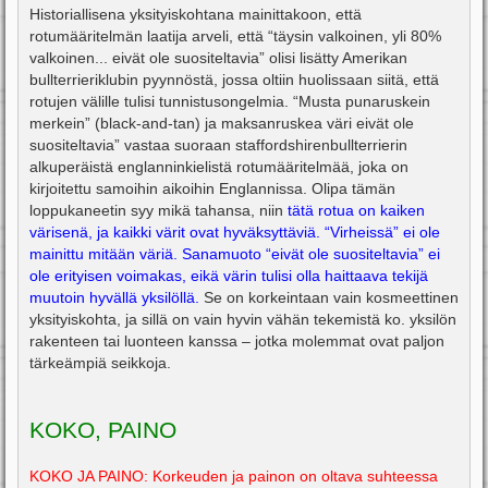
Historiallisena yksityiskohtana mainittakoon, että
rotumääritelmän laatija arveli, että “täysin valkoinen, yli 80%
valkoinen... eivät ole suositeltavia” olisi lisätty Amerikan
bullterrieriklubin pyynnöstä, jossa oltiin huolissaan siitä, että
rotujen välille tulisi tunnistusongelmia. “Musta punaruskein
merkein” (black-and-tan) ja maksanruskea väri eivät ole
suositeltavia” vastaa suoraan staffordshirenbullterrierin
alkuperäistä englanninkielistä rotumääritelmää, joka on
kirjoitettu samoihin aikoihin Englannissa. Olipa tämän
loppukaneetin syy mikä tahansa, niin
tätä rotua on kaiken
värisenä, ja kaikki värit ovat hyväksyttäviä. “Virheissä” ei ole
mainittu mitään väriä. Sanamuoto “eivät ole suositeltavia” ei
ole erityisen voimakas, eikä värin tulisi olla haittaava tekijä
muutoin hyvällä yksilöllä.
Se on korkeintaan vain kosmeettinen
yksityiskohta, ja sillä on vain hyvin vähän tekemistä ko. yksilön
rakenteen tai luonteen kanssa – jotka molemmat ovat paljon
tärkeämpiä seikkoja.
KOKO, PAINO
KOKO JA PAINO: Korkeuden ja painon on oltava suhteessa