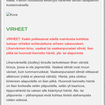
välillä. Painon noustessa ketteryys vähenee tämän tasapainon
kustannuksella.
VIRHEET
VIRHEET: Kaikki poikkeamat edellä mainituista kohdista
luetaan virheiksi suhteutettuna virheen vakavuuteen.
Lihanvärinen kirsu, vaaleat tai vaaleanpunaiset silmät, liian
pitkä tai huonosti kannettu häntä, ylä- tai alapurenta.
Lihanvärisellä (dudley) kirsulla tarkoitetaan lihan väristä
kirsua, jossa ei ole pigmenttiä. Vaaleat silmät ovat muun
väriset, kuin tummanruskeat. Vaaleanpunaiset silmät viittaavat
albiinoon (näitä ei yleensä nähdä). Häntä, joka ulottuu
kintereen alapuolelle on liian pitkä. Huonosti kannettu häntä
on liian korkealla selän yläpuolella, selän yli kaartuva,
kippurahäntä tai vatsan alle kääntynyt häntä. Ala- tai
yläpurenta – ylähampaat eivät kohtaa tiiviisti alahampaita
niiden edessä.