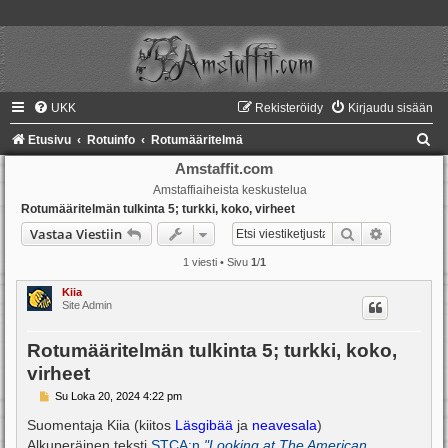
UKK
Rekisteröidy
Kirjaudu sisään
E
Etusivu
Rotuinfo
Rotumääritelmä
t
Amstaffit.com
Amstaffiaiheista keskustelua
s
Rotumääritelmän tulkinta 5; turkki, koko, virheet
i
Etsi
Tarkennet
Vastaa Viestiin
1 viesti • Sivu
1
/
1
Kiia
Site Admin
Rotumääritelmän tulkinta 5; turkki, koko,
virheet
V
Su Loka 20, 2024 4:22 pm
i
e
Suomentaja Kiia (kiitos
Läsgibää
ja
neavesala
)
s
Alkuperäinen teksti
STCA:n
"Looking at The American
t