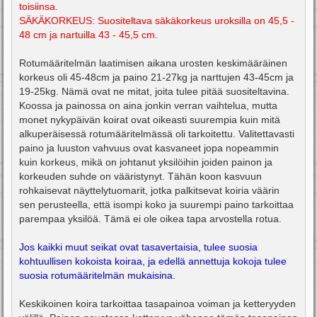
toisiinsa.
SÄKÄKORKEUS: Suositeltava säkäkorkeus uroksilla on 45,5 -
48 cm ja nartuilla 43 - 45,5 cm.
Rotumääritelmän laatimisen aikana urosten keskimääräinen
korkeus oli 45-48cm ja paino 21-27kg ja narttujen 43-45cm ja
19-25kg. Nämä ovat ne mitat, joita tulee pitää suositeltavina.
Koossa ja painossa on aina jonkin verran vaihtelua, mutta
monet nykypäivän koirat ovat oikeasti suurempia kuin mitä
alkuperäisessä rotumääritelmässä oli tarkoitettu. Valitettavasti
paino ja luuston vahvuus ovat kasvaneet jopa nopeammin
kuin korkeus, mikä on johtanut yksilöihin joiden painon ja
korkeuden suhde on vääristynyt. Tähän koon kasvuun
rohkaisevat näyttelytuomarit, jotka palkitsevat koiria väärin
sen perusteella, että isompi koko ja suurempi paino tarkoittaa
parempaa yksilöä. Tämä ei ole oikea tapa arvostella rotua.
Jos kaikki muut seikat ovat tasavertaisia, tulee suosia
kohtuullisen kokoista koiraa, ja edellä annettuja kokoja tulee
suosia rotumääritelmän mukaisina.
Keskikoinen koira tarkoittaa tasapainoa voiman ja ketteryyden