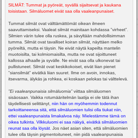
SILMÄT: Tummat ja pyöreät, syvällä sijaitsevat ja kaukana
toisistaan. Silmäluomet eivät saa olla vaaleanpunaiset.
Tummat silmät ovat välttämättömät oikean ilmeen
saavuttamiseksi. Vaaleat silmät mainitaan kohdassa ”virheet”.
Silmien värin tulee olla ruskea, ja sävyltään mahdollisimman
tumma. Silmät ovat tavalliset koiran silmät, näyttäen melko
pyöreiltä, mutta ei täysin. Ne eivät näytä kapeilta mantelin
muotoisilta, tai kolmiomaisilta, mutta ne ovat sijoittuneet
kallossa alhaalle ja syvälle. Ne eivät saa olla ulkonevat tai
pullistuneet. Silmät ovat keskikokoiset, eivät liian pienet
”siansilmät” eivätkä liian suuret. Ilme on avoin, innokas,
itsevarma, älykäs ja rohkea, ei koskaan pelokas tai välttelevä.
”Ei vaaleanpunaisia silmäluomia”
viittaa silmäluomen
sisäosaan. Vaikka rotumääritelmän laatija ei ole tätä ihan
täydellisesti selittänyt,
niin hän on myöhemmin todennut
tarkoittaneensa sitä, että silmäluomien tulisi olla tiukat niin,
ettei vaaleanpunaista limakalvoa näy. Mielestämme tämä on
oikea tulkinta. Vilkkuluomi ei saa näkyä, eivätkä silmäluomien
reunat saa olla löysät.
Jos näet asian siten, että silmäluomien
tulee olla täysin pigmentoituneet, niin pidä vaaleanpunaisia