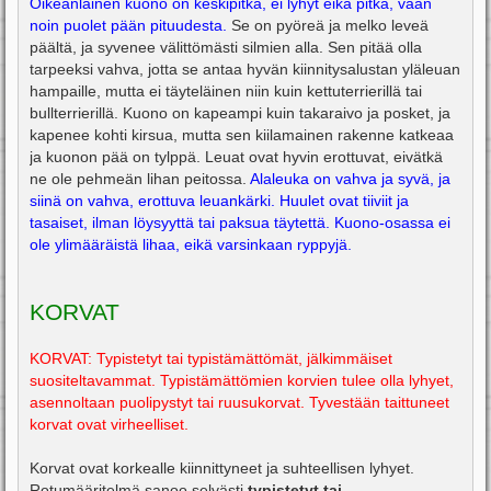
Oikeanlainen kuono on keskipitkä, ei lyhyt eikä pitkä, vaan
noin puolet pään pituudesta.
Se on pyöreä ja melko leveä
päältä, ja syvenee välittömästi silmien alla. Sen pitää olla
tarpeeksi vahva, jotta se antaa hyvän kiinnitysalustan yläleuan
hampaille, mutta ei täyteläinen niin kuin kettuterrierillä tai
bullterrierillä. Kuono on kapeampi kuin takaraivo ja posket, ja
kapenee kohti kirsua, mutta sen kiilamainen rakenne katkeaa
ja kuonon pää on tylppä. Leuat ovat hyvin erottuvat, eivätkä
ne ole pehmeän lihan peitossa.
Alaleuka on vahva ja syvä, ja
siinä on vahva, erottuva leuankärki. Huulet ovat tiiviit ja
tasaiset, ilman löysyyttä tai paksua täytettä. Kuono-osassa ei
ole ylimääräistä lihaa, eikä varsinkaan ryppyjä.
KORVAT
KORVAT: Typistetyt tai typistämättömät, jälkimmäiset
suositeltavammat. Typistämättömien korvien tulee olla lyhyet,
asennoltaan puolipystyt tai ruusukorvat. Tyvestään taittuneet
korvat ovat virheelliset.
Korvat ovat korkealle kiinnittyneet ja suhteellisen lyhyet.
Rotumääritelmä sanoo selvästi
typistetyt tai