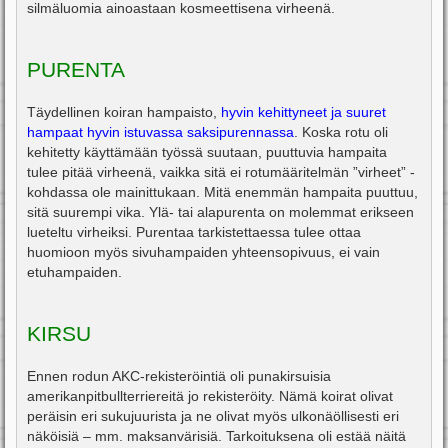
silmäluomia ainoastaan kosmeettisena virheenä.
PURENTA
Täydellinen koiran hampaisto,
hyvin kehittyneet ja suuret
hampaat hyvin istuvassa saksipurennassa
. Koska rotu oli
kehitetty käyttämään työssä suutaan, puuttuvia hampaita
tulee pitää virheenä, vaikka sitä ei rotumääritelmän ”virheet” -
kohdassa ole mainittukaan. Mitä enemmän hampaita puuttuu,
sitä suurempi vika. Ylä- tai alapurenta on molemmat erikseen
lueteltu virheiksi. Purentaa tarkistettaessa tulee ottaa
huomioon myös sivuhampaiden yhteensopivuus, ei vain
etuhampaiden.
KIRSU
Ennen rodun AKC-rekisteröintiä oli punakirsuisia
amerikanpitbullterriereitä jo rekisteröity. Nämä koirat olivat
peräisin eri sukujuurista ja ne olivat myös ulkonäöllisesti eri
näköisiä – mm. maksanvärisiä. Tarkoituksena oli estää näitä