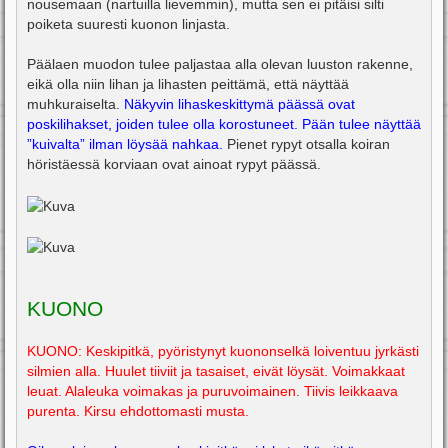
nousemaan (nartuilla lievemmin), mutta sen ei pitäisi silti
poiketa suuresti kuonon linjasta.
Päälaen muodon tulee paljastaa alla olevan luuston rakenne,
eikä olla niin lihan ja lihasten peittämä, että näyttää
muhkuraiselta.
Näkyvin lihaskeskittymä päässä ovat
poskilihakset, joiden tulee olla korostuneet. Pään tulee näyttää
”kuivalta” ilman löysää nahkaa.
Pienet rypyt otsalla koiran
höristäessä korviaan ovat ainoat rypyt päässä.
KUONO
KUONO: Keskipitkä, pyöristynyt kuononselkä loiventuu jyrkästi
silmien alla. Huulet tiiviit ja tasaiset, eivät löysät. Voimakkaat
leuat. Alaleuka voimakas ja puruvoimainen. Tiivis leikkaava
purenta. Kirsu ehdottomasti musta.