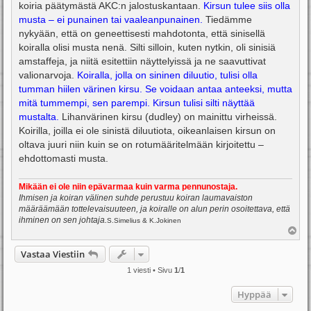
koiria päätymästä AKC:n jalostuskantaan.
Kirsun tulee siis olla
musta – ei punainen tai vaaleanpunainen.
Tiedämme
nykyään, että on geneettisesti mahdotonta, että sinisellä
koiralla olisi musta nenä. Silti silloin, kuten nytkin, oli sinisiä
amstaffeja, ja niitä esitettiin näyttelyissä ja ne saavuttivat
valionarvoja.
Koiralla, jolla on sininen diluutio, tulisi olla
tumman hiilen värinen kirsu. Se voidaan antaa anteeksi, mutta
mitä tummempi, sen parempi. Kirsun tulisi silti näyttää
mustalta.
Lihanvärinen kirsu (dudley) on mainittu virheissä.
Koirilla, joilla ei ole sinistä diluutiota, oikeanlaisen kirsun on
oltava juuri niin kuin se on rotumääritelmään kirjoitettu –
ehdottomasti musta.
Mikään ei ole niin epävarmaa kuin varma pennunostaja.
Ihmisen ja koiran välinen suhde perustuu koiran laumavaiston
määräämään tottelevaisuuteen, ja koiralle on alun perin osoitettava, että
ihminen on sen johtaja.
S.Simelius & K.Jokinen
Y
l
ö
Vastaa Viestiin
s
1 viesti • Sivu
1
/
1
Hyppää