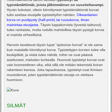
typistämättömät, joista jälkimmäinen on suositeltavampi.
Hyvän kokoiset, oikein kiinnittyneet typistämättömät korvat
tulisi asettaa etusijalle typistettyihin nähden.
Oikeanlainen
korva on puolipysty (half-prick) tai ruusukorva, ilman
mainintaa etusijasta.
Täysin luppakorvista (tyvestä taittunut)
tulee rankaista, mutta rodulla mahdollisia täysin pystyjä korvia
ei mainita virheellisinä.
Harvoin tavattavat täysin lupat ”ajokoiran korvat” ei ole sama
kuin matalalle kiinnittynyt korva. Typistettyjen korvien tulee olla
keskipitkät, ja niistä tulee nähdä, mihin ne ovat päässä
asettuneet; mieluiten korkealle. Huonosti typistetyt korvat ovat
vain kosmeettinen vika, eikä sillä ole mitään tekemistä koiran
rakenteen kanssa. Joka tapauksessa, typistetyt ovat ihmisen
muotoilemat, joten typistämättömän etusija on otettava
huomioon.
SILMÄT