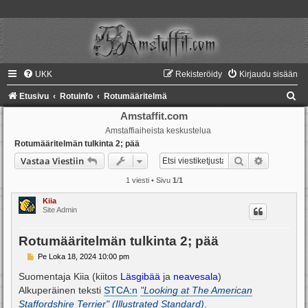
UKK
Rekisteröidy
Kirjaudu sisään
E
Etusivu
Rotuinfo
Rotumääritelmä
t
Amstaffit.com
Amstaffiaiheista keskustelua
s
Rotumääritelmän tulkinta 2; pää
i
Etsi
Tarkennet
Vastaa Viestiin
1 viesti • Sivu
1
/
1
Kiia
Site Admin
Rotumääritelmän tulkinta 2; pää
V
Pe Loka 18, 2024 10:00 pm
i
e
Suomentaja Kiia (kiitos
Läsgibää
ja
neavesala
)
s
Alkuperäinen teksti
STCA:n
"Looking at The American
t
i
Staffordshire Terrier" (Illustrated Standard)
.