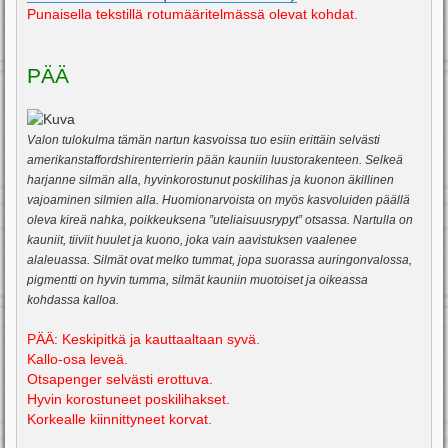
Punaisella tekstillä rotumääritelmässä olevat kohdat.
PÄÄ
Valon tulokulma tämän nartun kasvoissa tuo esiin erittäin selvästi
amerikanstaffordshirenterrierin pään kauniin luustorakenteen. Selkeä
harjanne silmän alla, hyvinkorostunut poskilihas ja kuonon äkillinen
vajoaminen silmien alla. Huomionarvoista on myös kasvoluiden päällä
oleva kireä nahka, poikkeuksena ”uteliaisuusrypyt” otsassa. Nartulla on
kauniit, tiiviit huulet ja kuono, joka vain aavistuksen vaalenee
alaleuassa. Silmät ovat melko tummat, jopa suorassa auringonvalossa,
pigmentti on hyvin tumma, silmät kauniin muotoiset ja oikeassa
kohdassa kalloa.
PÄÄ: Keskipitkä ja kauttaaltaan syvä.
Kallo-osa leveä.
Otsapenger selvästi erottuva.
Hyvin korostuneet poskilihakset.
Korkealle kiinnittyneet korvat.