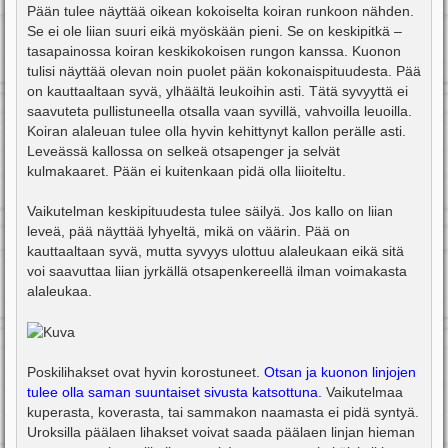
Pään tulee näyttää oikean kokoiselta koiran runkoon nähden.
Se ei ole liian suuri eikä myöskään pieni. Se on keskipitkä –
tasapainossa koiran keskikokoisen rungon kanssa. Kuonon
tulisi näyttää olevan noin puolet pään kokonaispituudesta. Pää
on kauttaaltaan syvä, ylhäältä leukoihin asti. Tätä syvyyttä ei
saavuteta pullistuneella otsalla vaan syvillä, vahvoilla leuoilla.
Koiran alaleuan tulee olla hyvin kehittynyt kallon perälle asti.
Leveässä kallossa on selkeä otsapenger ja selvät
kulmakaaret. Pään ei kuitenkaan pidä olla liioiteltu.
Vaikutelman keskipituudesta tulee säilyä. Jos kallo on liian
leveä, pää näyttää lyhyeltä, mikä on väärin. Pää on
kauttaaltaan syvä, mutta syvyys ulottuu alaleukaan eikä sitä
voi saavuttaa liian jyrkällä otsapenkereellä ilman voimakasta
alaleukaa.
Poskilihakset ovat hyvin korostuneet.
Otsan ja kuonon linjojen
tulee olla saman suuntaiset sivusta katsottuna.
Vaikutelmaa
kuperasta, koverasta, tai sammakon naamasta ei pidä syntyä.
Uroksilla päälaen lihakset voivat saada päälaen linjan hieman