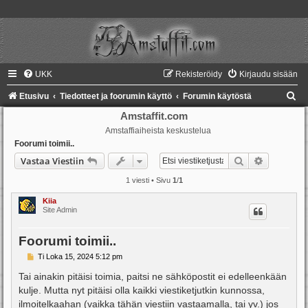
UKK
Rekisteröidy
Kirjaudu sisään
E
Etusivu
Tiedotteet ja foorumin käyttö
Forumin käytöstä
t
Amstaffit.com
Amstaffiaiheista keskustelua
s
Foorumi toimii..
i
Etsi
Tarkennet
Vastaa Viestiin
1 viesti • Sivu
1
/
1
Kiia
Site Admin
Foorumi toimii..
V
Ti Loka 15, 2024 5:12 pm
i
e
Tai ainakin pitäisi toimia, paitsi ne sähköpostit ei edelleenkään
s
kulje. Mutta nyt pitäisi olla kaikki viestiketjutkin kunnossa,
t
i
ilmoitelkaahan (vaikka tähän viestiin vastaamalla, tai yv.) jos