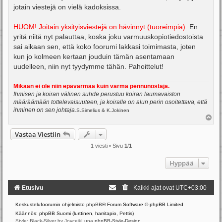
jotain viestejä on vielä kadoksissa.
HUOM! Joitain yksityisviestejä on hävinnyt (tuoreimpia).
En
yritä niitä nyt palauttaa, koska joku varmuuskopiotiedostoista
sai aikaan sen, että koko foorumi lakkasi toimimasta, joten
kun jo kolmeen kertaan jouduin tämän asentamaan
uudelleen, niin nyt tyydymme tähän. Pahoittelut!
Mikään ei ole niin epävarmaa kuin varma pennunostaja.
Ihmisen ja koiran välinen suhde perustuu koiran laumavaiston
määräämään tottelevaisuuteen, ja koiralle on alun perin osoitettava, että
ihminen on sen johtaja.
S.Simelius & K.Jokinen
Y
l
ö
Vastaa Viestiin
s
1 viesti • Sivu
1
/
1
Hyppää
Etusivu
Kaikki ajat ovat
UTC+03:00
Keskustelufoorumin ohjelmisto
phpBB
® Forum Software © phpBB Limited
Käännös: phpBB Suomi (lurttinen, harritapio, Pettis)
Style: Black-Silver by Joyce&Luna
phpBB-Style-Design