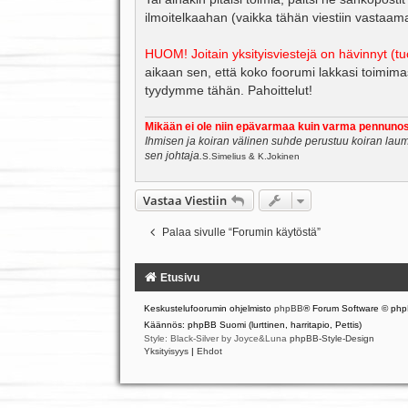
s
ilmoitelkaahan (vaikka tähän viestiin vastaamall
t
i
HUOM! Joitain yksityisviestejä on hävinnyt (t
aikaan sen, että koko foorumi lakkasi toimim
tyydymme tähän. Pahoittelut!
Mikään ei ole niin epävarmaa kuin varma pennunos
Ihmisen ja koiran välinen suhde perustuu koiran laum
sen johtaja.
S.Simelius & K.Jokinen
Vastaa Viestiin
Palaa sivulle “Forumin käytöstä”
Etusivu
Keskustelufoorumin ohjelmisto
phpBB
® Forum Software © php
Käännös: phpBB Suomi (lurttinen, harritapio, Pettis)
Style: Black-Silver by Joyce&Luna
phpBB-Style-Design
Yksityisyys
|
Ehdot