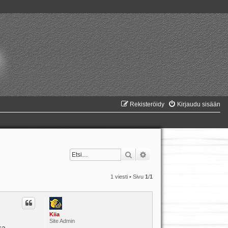
Rekisteröidy
Kirjaudu sisään
Etsi
Tarkennettu haku
1 viesti • Sivu
1
/
1
Kiia
Site Admin
sa,