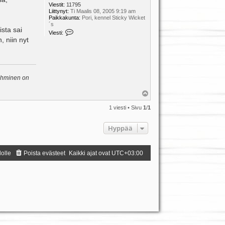
Viestit:
11795
Liittynyt:
Ti Maalis 08, 2005 9:19 am
Paikkakunta:
Pori, kennel Sticky Wicket
´s
ista sai
V
Viesti:
i
 niin nyt
e
s
t
i
K
i
 ihminen on
i
a
Y
l
ö
1 viesti • Sivu
1
/
1
s
Hyppää
dolle
Poista evästeet
Kaikki ajat ovat
UTC+03:00