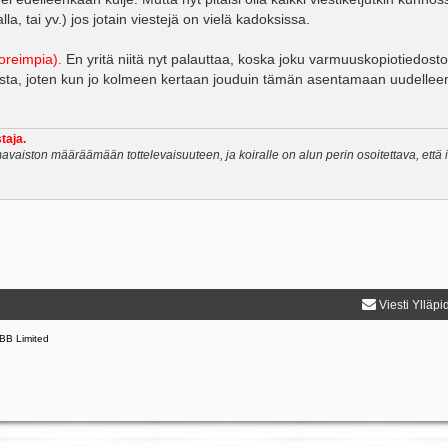
a, tai yv.) jos jotain viestejä on vielä kadoksissa.
uoreimpia).
En yritä niitä nyt palauttaa, koska joku varmuuskopiotiedosto
asta, joten kun jo kolmeen kertaan jouduin tämän asentamaan uudelleen,
taja.
avaiston määräämään tottelevaisuuteen, ja koiralle on alun perin osoitettava, että
Viesti Ylläpi
BB Limited