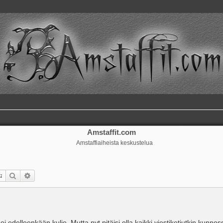
Amstaffit.com
Amstaffiaiheista keskustelua
Etsi
Tarkennettu haku
 ei edelleenkään kulje. Mutta nyt pitäisi olla kaikki viestiketjutkin kunnos