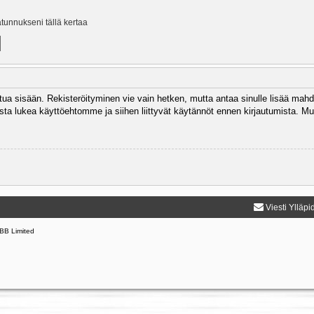
ätunnukseni tällä kertaa
autua sisään. Rekisteröityminen vie vain hetken, mutta antaa sinulle lisää mahd
 Muista lukea käyttöehtomme ja siihen liittyvät käytännöt ennen kirjautumista.
Viesti Ylläpi
BB Limited