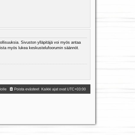
ollisuuksia. Sivuston ylläpitäjä voi myös antaa
 Muista myös lukea keskustelufoorumin säännöt.
dolle
Poista evästeet
Kaikki ajat ovat
UTC+03:00