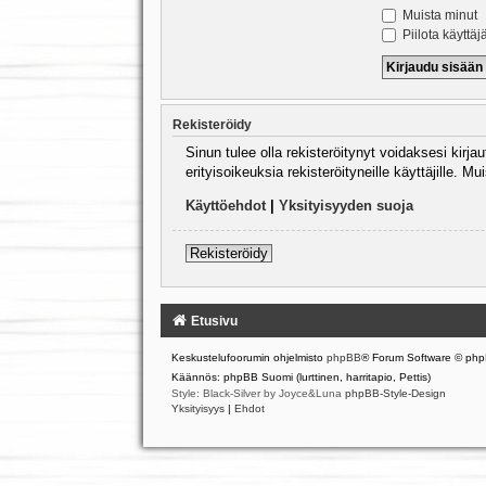
Muista minut
Piilota käyttäj
Rekisteröidy
Sinun tulee olla rekisteröitynyt voidaksesi kirj
erityisoikeuksia rekisteröityneille käyttäjille.
Käyttöehdot
|
Yksityisyyden suoja
Rekisteröidy
Etusivu
Keskustelufoorumin ohjelmisto
phpBB
® Forum Software © php
Käännös: phpBB Suomi (lurttinen, harritapio, Pettis)
Style: Black-Silver by Joyce&Luna
phpBB-Style-Design
Yksityisyys
|
Ehdot