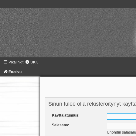
Pikalinkit
UKK
Etusivu
Sinun tulee olla rekisteröitynyt käyt
Käyttäjätunnus:
Salasana:
Unohdin salasan