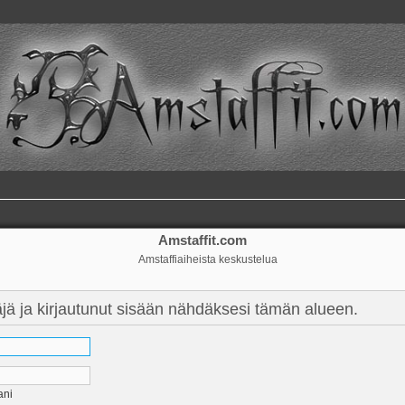
Amstaffit.com
Amstaffiaiheista keskustelua
täjä ja kirjautunut sisään nähdäksesi tämän alueen.
ani