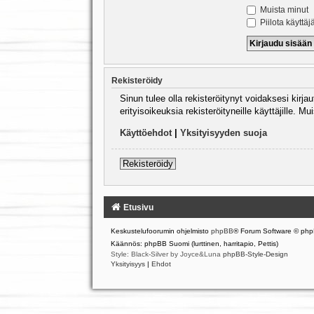
Muista minut
Piilota käyttäj
Rekisteröidy
Sinun tulee olla rekisteröitynyt voidaksesi kirj
erityisoikeuksia rekisteröityneille käyttäjille.
Käyttöehdot
|
Yksityisyyden suoja
Rekisteröidy
Etusivu
Keskustelufoorumin ohjelmisto
phpBB
® Forum Software © php
Käännös: phpBB Suomi (lurttinen, harritapio, Pettis)
Style: Black-Silver by Joyce&Luna
phpBB-Style-Design
Yksityisyys
|
Ehdot