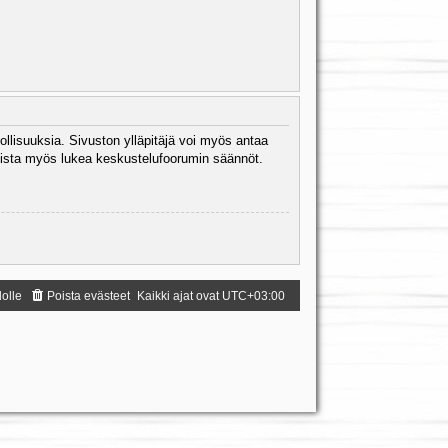
ollisuuksia. Sivuston ylläpitäjä voi myös antaa
 Muista myös lukea keskustelufoorumin säännöt.
dolle
Poista evästeet
Kaikki ajat ovat
UTC+03:00