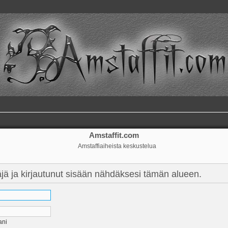
Amstaffit.com
Amstaffiaiheista keskustelua
täjä ja kirjautunut sisään nähdäksesi tämän alueen.
ani