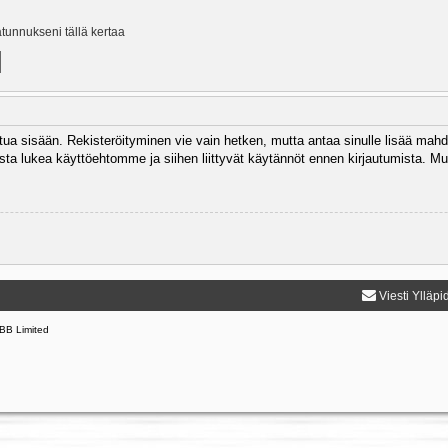
ätunnukseni tällä kertaa
autua sisään. Rekisteröityminen vie vain hetken, mutta antaa sinulle lisää mahd
 Muista lukea käyttöehtomme ja siihen liittyvät käytännöt ennen kirjautumista.
Viesti Ylläpi
BB Limited