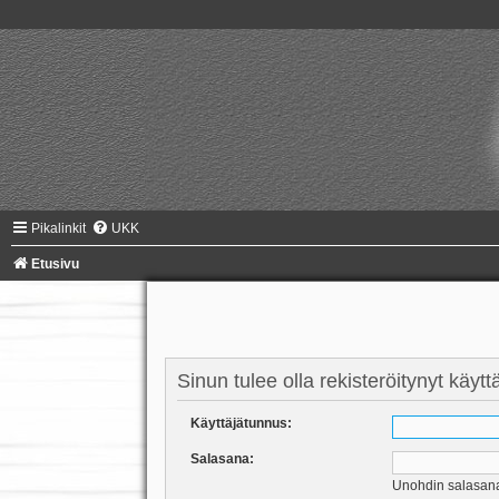
Pikalinkit
UKK
Etusivu
Sinun tulee olla rekisteröitynyt käyt
Käyttäjätunnus:
Salasana:
Unohdin salasan