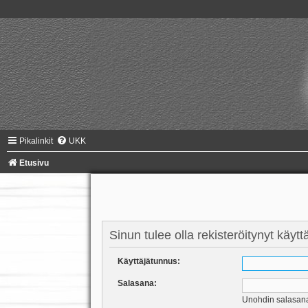
Pikalinkit
UKK
Etusivu
Sinun tulee olla rekisteröitynyt käyt
Käyttäjätunnus:
Salasana:
Unohdin salasan