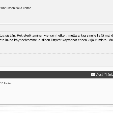
ätunnukseni tällä kertaa
autua sisään. Rekisteröityminen vie vain hetken, mutta antaa sinulle lisää mahd
 Muista lukea käyttöehtomme ja siihen liittyvät käytännöt ennen kirjautumista.
Viesti Ylläpi
BB Limited