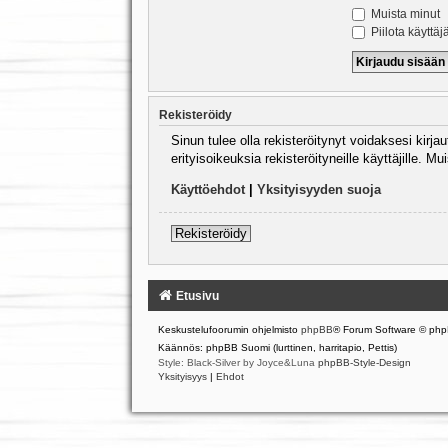
Muista minut
Piilota käyttäj
Rekisteröidy
Sinun tulee olla rekisteröitynyt voidaksesi kirj
erityisoikeuksia rekisteröityneille käyttäjille.
Käyttöehdot
|
Yksityisyyden suoja
Rekisteröidy
Etusivu
Keskustelufoorumin ohjelmisto
phpBB
® Forum Software © php
Käännös: phpBB Suomi (lurttinen, harritapio, Pettis)
Style: Black-Silver by Joyce&Luna
phpBB-Style-Design
Yksityisyys
|
Ehdot