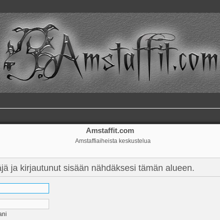
Amstaffit.com
Amstaffiaiheista keskustelua
täjä ja kirjautunut sisään nähdäksesi tämän alueen.
ani