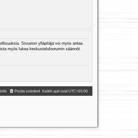
ollisuuksia. Sivuston ylläpitäjä voi myös antaa
 Muista myös lukea keskustelufoorumin säännöt.
dolle
Poista evästeet
Kaikki ajat ovat
UTC+03:00