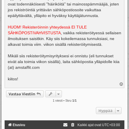
ovat todennäköisesti "häiriköitä" tai mainosspämmääjiä, joten
jos rekiströintiä yrittävän sähköpostiosoite vaikuttaa
epäilyttävältä, ylläpito ei hyväksy käyttäjätunnusta.
HUOM! Rekisteröinnin yhteydessä EI TULE
SÄHKÖPOSTIVAHVISTUSTA
, vaikka rekisteröityessä sellaisen
ilmoituksen saisitkin. Käy siis kokeilemassa tunnuksiasi, ne
alkavat toimia viim. viikon sisällä rekisteröitymisestä.
Mikäli siis rekisteröitymisyrityksesi ei onnistu (eli tunnukset
eivät ala toimia viikon sisällä), laita sähköpostia ylläpidolle kiia
(at) amstaffit.com
kiitos!
Y
l
ö
Vastaa Viestiin
s
1 viesti • Sivu
1
/
1
Hyppää
Etusivu
Kaikki ajat ovat
UTC+03:00