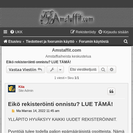
UKK
Rekisteröidy
Kirjaudu sisään
E
Etusivu
Tiedotteet ja foorumin käyttö
Forumin käytöstä
t
Amstaffit.com
Amstaffiaiheista keskustelua
s
Eikö rekisteröinti onnistu? LUE TÄMÄ!
i
Etsi
Tarkennet
Vastaa Viestiin
1 viesti • Sivu
1
/
1
Kiia
Site Admin
Eikö rekisteröinti onnistu? LUE TÄMÄ!
V
Ma Marras 14, 2022 11:45 am
i
e
YLLÄPITO HYVÄKSYY KAIKKI UUDET REKISTERÖINNIT.
s
t
i
Pyyntöjä tulee todella paljon epämääräisistä osoitteista. Nämä