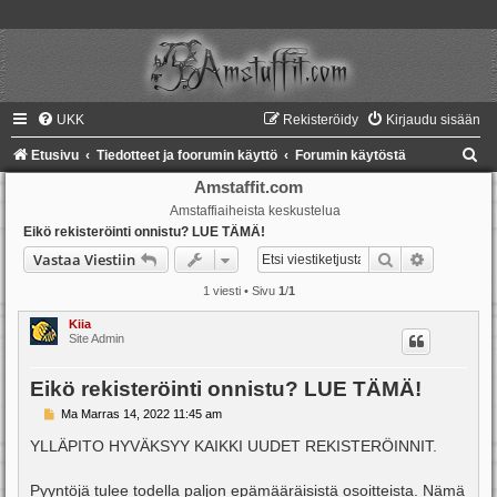
UKK
Rekisteröidy
Kirjaudu sisään
E
Etusivu
Tiedotteet ja foorumin käyttö
Forumin käytöstä
t
Amstaffit.com
Amstaffiaiheista keskustelua
s
Eikö rekisteröinti onnistu? LUE TÄMÄ!
i
Etsi
Tarkennet
Vastaa Viestiin
1 viesti • Sivu
1
/
1
Kiia
Site Admin
Eikö rekisteröinti onnistu? LUE TÄMÄ!
V
Ma Marras 14, 2022 11:45 am
i
e
YLLÄPITO HYVÄKSYY KAIKKI UUDET REKISTERÖINNIT.
s
t
i
Pyyntöjä tulee todella paljon epämääräisistä osoitteista. Nämä