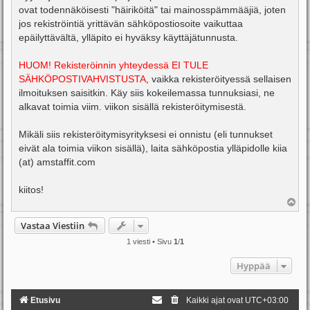
ovat todennäköisesti "häiriköitä" tai mainosspämmääjiä, joten
jos rekiströintiä yrittävän sähköpostiosoite vaikuttaa
epäilyttävältä, ylläpito ei hyväksy käyttäjätunnusta.
HUOM! Rekisteröinnin yhteydessä EI TULE
SÄHKÖPOSTIVAHVISTUSTA
, vaikka rekisteröityessä sellaisen
ilmoituksen saisitkin. Käy siis kokeilemassa tunnuksiasi, ne
alkavat toimia viim. viikon sisällä rekisteröitymisestä.
Mikäli siis rekisteröitymisyrityksesi ei onnistu (eli tunnukset
eivät ala toimia viikon sisällä), laita sähköpostia ylläpidolle kiia
(at) amstaffit.com
kiitos!
Y
l
ö
Vastaa Viestiin
s
1 viesti • Sivu
1
/
1
Hyppää
Etusivu
Kaikki ajat ovat
UTC+03:00