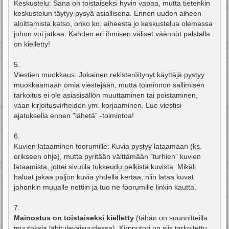
Keskustelu: Sana on toistaiseksi hyvin vapaa, mutta tietenkin
keskustelun täytyy pysyä asiallisena. Ennen uuden aiheen
aloittamista katso, onko ko. aiheesta jo keskustelua olemassa
johon voi jatkaa. Kahden eri ihmisen väliset väännöt palstalla
on kielletty!
5.
Viestien muokkaus: Jokainen rekisteröitynyt käyttäjä pystyy
muokkaamaan omia viestejään, mutta toiminnon sallimisen
tarkoitus ei ole asiasisällön muuttaminen tai poistaminen,
vaan kirjoitusvirheiden ym. korjaaminen. Lue viestisi
ajatuksella ennen ”lähetä” -toimintoa!
6.
Kuvien lataaminen foorumille: Kuvia pystyy lataamaan (ks.
erikseen ohje), mutta pyritään välttämään ”turhien” kuvien
lataamista, jottei sivutila tukkeudu pelkistä kuvista. Mikäli
haluat jakaa paljon kuvia yhdellä kertaa, niin lataa kuvat
johonkin muualle nettiin ja tuo ne foorumille linkin kautta.
7.
Mainostus on toistaiseksi kielletty
(tähän on suunnitteilla
muutoksia lähitulevaisuudessa). Kirpputori on siis tarkoitettu