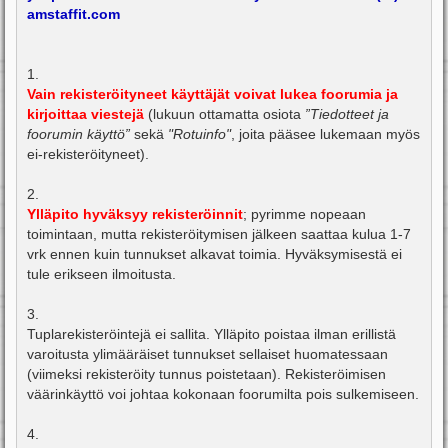
amstaffit.com
1.
Vain rekisteröityneet käyttäjät voivat lukea foorumia ja
kirjoittaa viestejä
(lukuun ottamatta osiota
”Tiedotteet ja
foorumin käyttö”
sekä
"Rotuinfo"
, joita pääsee lukemaan myös
ei-rekisteröityneet).
2.
Ylläpito hyväksyy rekisteröinnit
; pyrimme nopeaan
toimintaan, mutta rekisteröitymisen jälkeen saattaa kulua 1-7
vrk ennen kuin tunnukset alkavat toimia. Hyväksymisestä ei
tule erikseen ilmoitusta.
3.
Tuplarekisteröintejä ei sallita. Ylläpito poistaa ilman erillistä
varoitusta ylimääräiset tunnukset sellaiset huomatessaan
(viimeksi rekisteröity tunnus poistetaan). Rekisteröimisen
väärinkäyttö voi johtaa kokonaan foorumilta pois sulkemiseen.
4.