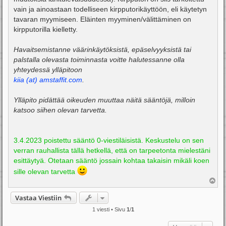
vain ja ainoastaan todelliseen kirpputorikäyttöön, eli käytetyn
tavaran myymiseen. Eläinten myyminen/välittäminen on
kirpputorilla kielletty.
Havaitsemistanne väärinkäytöksistä, epäselvyyksistä tai
palstalla olevasta toiminnasta voitte halutessanne olla
yhteydessä ylläpitoon
kiia (at) amstaffit.com
.
Ylläpito pidättää oikeuden muuttaa näitä sääntöjä, milloin
katsoo siihen olevan tarvetta.
3.4.2023 poistettu sääntö 0-viestiläisistä. Keskustelu on sen
verran rauhallista tällä hetkellä, että on tarpeetonta mielestäni
esittäytyä. Otetaan sääntö jossain kohtaa takaisin mikäli koen
sille olevan tarvetta
Y
l
ö
Vastaa Viestiin
s
1 viesti • Sivu
1
/
1