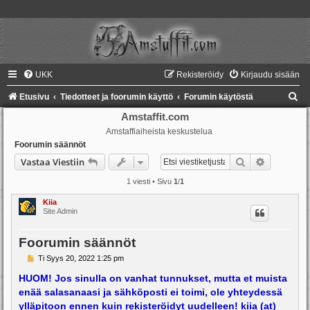
UKK
Rekisteröidy
Kirjaudu sisään
E
Etusivu
Tiedotteet ja foorumin käyttö
Forumin käytöstä
t
Amstaffit.com
Amstaffiaiheista keskustelua
s
Foorumin säännöt
i
Etsi
Tarkennet
Vastaa Viestiin
1 viesti • Sivu
1
/
1
Kiia
Site Admin
Foorumin säännöt
V
Ti Syys 20, 2022 1:25 pm
i
e
HUOM! Jos sinulla on vanhat tunnukset, mutta et muista
s
enää salasanaasi ja sähköposti ei toimi, ole yhteydessä
t
i
ylläpitoon ennen kuin rekisteröidyt uudelleen! kiia (at)