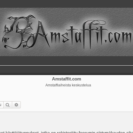
Amstaffit.com
Amstaffiaiheista keskustelua
Etsi
Tarkennettu haku
iset käyttäjätunnukset, jotka on rekisteröity foorumin siirtymäkauden aika