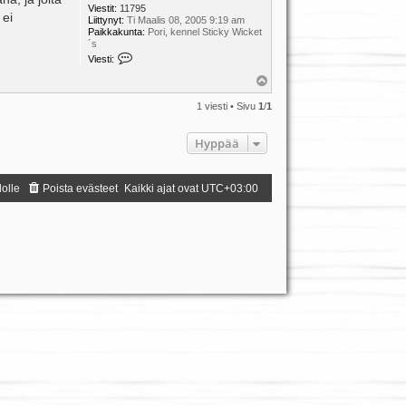
Viestit:
11795
 ei
Liittynyt:
Ti Maalis 08, 2005 9:19 am
Paikkakunta:
Pori, kennel Sticky Wicket
´s
V
Viesti:
i
e
Y
s
l
t
ö
1 viesti • Sivu
1
/
1
i
s
K
i
Hyppää
i
a
dolle
Poista evästeet
Kaikki ajat ovat
UTC+03:00