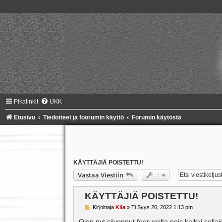
Pikalinkit
UKK
Etusivu
Tiedotteet ja foorumin käyttö
Forumin käytöstä
KÄYTTÄJIÄ POISTETTU!
Vastaa Viestiin
KÄYTTÄJIÄ POISTETTU!
V
Kirjoittaja
Kiia
»
Ti Syys 20, 2022 1:13 pm
i
e
Olen nyt siivonnut foorumilta pois kaikki sella