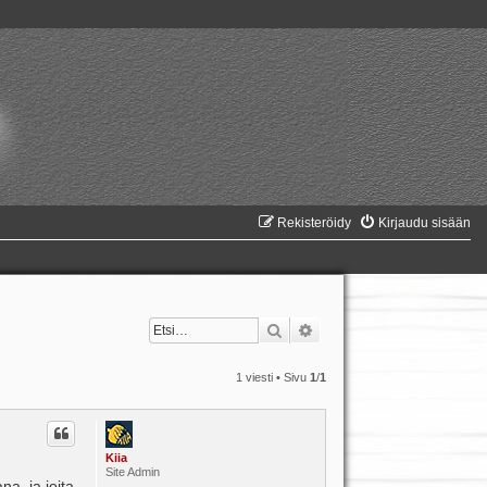
Rekisteröidy
Kirjaudu sisään
Etsi
Tarkennettu haku
1 viesti • Sivu
1
/
1
Kiia
Site Admin
na, ja joita