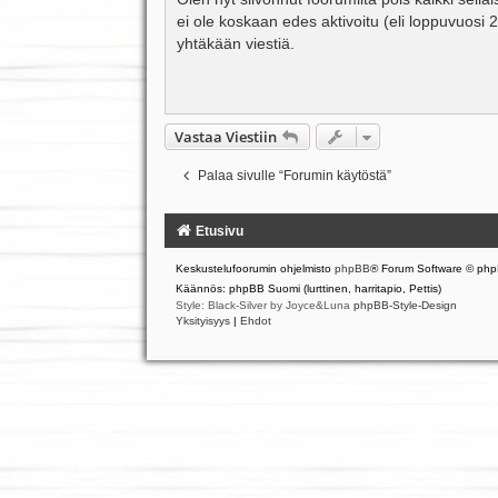
s
ei ole koskaan edes aktivoitu (eli loppuvuosi 
t
i
yhtäkään viestiä.
Vastaa Viestiin
Palaa sivulle “Forumin käytöstä”
Etusivu
Keskustelufoorumin ohjelmisto
phpBB
® Forum Software © php
Käännös: phpBB Suomi (lurttinen, harritapio, Pettis)
Style: Black-Silver by Joyce&Luna
phpBB-Style-Design
Yksityisyys
|
Ehdot