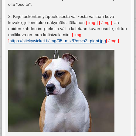
olla "osoite".
2. Kirjoituskentän yläpuoleisesta valikosta valitaan kuva-
kuvake, jolloin tulee näkymäksi tällainen
[ img ] [ /img ]
. Ja
noiden kahden img-tekstin väliin laitetaan kuvan osoite, eli tuo
mallikuva on mun kotisivulla niin:
[ img
]
https://stickywicket.fi/img/05_mix/Rosvo2_pieni.jpg
[ /img ]