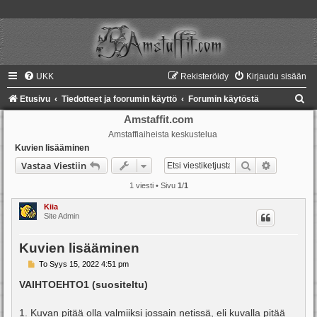
UKK
Rekisteröidy
Kirjaudu sisään
E
Etusivu
Tiedotteet ja foorumin käyttö
Forumin käytöstä
t
Amstaffit.com
Amstaffiaiheista keskustelua
s
Kuvien lisääminen
i
Etsi
Tarkennet
Vastaa Viestiin
1 viesti • Sivu
1
/
1
Kiia
Site Admin
Kuvien lisääminen
V
To Syys 15, 2022 4:51 pm
i
e
VAIHTOEHTO1 (suositeltu)
s
t
i
1. Kuvan pitää olla valmiiksi jossain netissä, eli kuvalla pitää