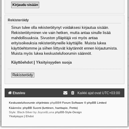
Rekisteröidy
Sinun tulee olla rekisteröitynyt voidaksesi kirjautua sisään.
Rekisteröityminen vie vain hetken, mutta antaa sinulle lisää
mahdollisuuksia. Sivuston ylläpitäjä voi myös antaa
erityisoikeuksia rekisteröityneille käyttäjille. Muista lukea
käyttöehtomme ja siihen liittyvät käytännöt ennen kirjautumista.
Muista myös lukea keskustelufoorumin säännöt.
Käyttöehdot
|
Yksityisyyden suoja
Rekisteröidy
Etusivu
Kaikki ajat ovat
UTC+03:00
Keskustelufoorumin ohjelmisto
phpBB
® Forum Software © phpBB Limited
Käännös: phpBB Suomi (lurttinen, harritapio, Pettis)
Style: Black-Silver by Joyce&Luna
phpBB-Style-Design
Yksityisyys
|
Ehdot