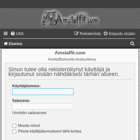
UKK
Rekisteröidy
Kirjaudu sisään
E
Etusivu
t
Amstaffit.com
Amstaffiaiheista keskustelua
s
i
Sinun tulee olla rekisteröitynyt käyttäjä ja
kirjautunut sisään nähdäksesi tämän alueen.
Käyttäjätunnus:
Salasana:
Unohdin salasanani
Muista minut
Piilota käyttäjätunnukseni tällä kertaa