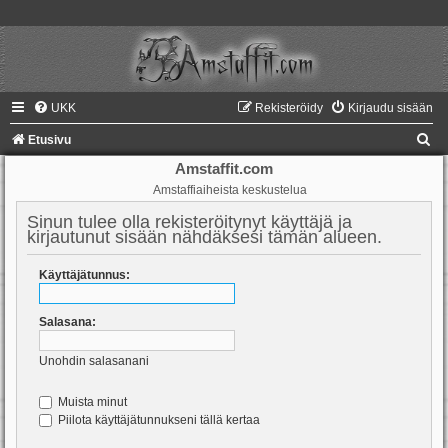
UKK
Rekisteröidy
Kirjaudu sisään
E
Etusivu
t
Amstaffit.com
Amstaffiaiheista keskustelua
s
i
Sinun tulee olla rekisteröitynyt käyttäjä ja
kirjautunut sisään nähdäksesi tämän alueen.
Käyttäjätunnus:
Salasana:
Unohdin salasanani
Muista minut
Piilota käyttäjätunnukseni tällä kertaa