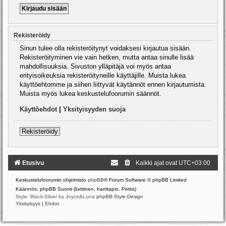
Rekisteröidy
Sinun tulee olla rekisteröitynyt voidaksesi kirjautua sisään.
Rekisteröityminen vie vain hetken, mutta antaa sinulle lisää
mahdollisuuksia. Sivuston ylläpitäjä voi myös antaa
erityisoikeuksia rekisteröityneille käyttäjille. Muista lukea
käyttöehtomme ja siihen liittyvät käytännöt ennen kirjautumista.
Muista myös lukea keskustelufoorumin säännöt.
Käyttöehdot
|
Yksityisyyden suoja
Rekisteröidy
Etusivu
Kaikki ajat ovat
UTC+03:00
Keskustelufoorumin ohjelmisto
phpBB
® Forum Software © phpBB Limited
Käännös: phpBB Suomi (lurttinen, harritapio, Pettis)
Style: Black-Silver by Joyce&Luna
phpBB-Style-Design
Yksityisyys
|
Ehdot