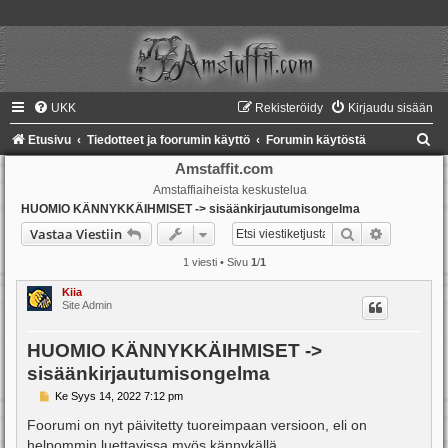
UKK
Rekisteröidy
Kirjaudu sisään
E
Etusivu
Tiedotteet ja foorumin käyttö
Forumin käytöstä
t
Amstaffit.com
Amstaffiaiheista keskustelua
s
HUOMIO KÄNNYKKÄIHMISET -> sisäänkirjautumisongelma
i
Etsi
Tarkennet
Vastaa Viestiin
1 viesti • Sivu
1
/
1
Kiia
Site Admin
HUOMIO KÄNNYKKÄIHMISET ->
sisäänkirjautumisongelma
V
Ke Syys 14, 2022 7:12 pm
i
e
Foorumi on nyt päivitetty tuoreimpaan versioon, eli on
s
helpommin luettavissa myös kännykällä.
t