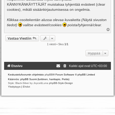
i
KÄNNYKÄNKÄYTTÄJÄT muistakaa tyhjentää evästeet (clear
cookies), mikäli sisäänkirjautumisessa on ongelmia.
Klikkaa osoitekentän alussa olevaa kuvaketta (Näytä sivuston
tiedot)
valitse evästeet/cookies
poista/tyhjennä/clear.
Y
l
ö
Vastaa Viestiin
s
1 viesti • Sivu
1
/
1
Hyppää
Etusivu
Kaikki ajat ovat
UTC+03:00
Keskustelufoorumin ohjelmisto
phpBB
® Forum Software © phpBB Limited
Käännös: phpBB Suomi (lurttinen, harritapio, Pettis)
Style: Black-Silver by Joyce&Luna
phpBB-Style-Design
Yksityisyys
|
Ehdot