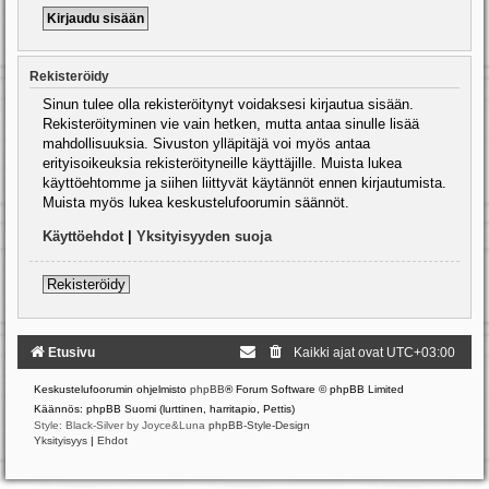
Rekisteröidy
Sinun tulee olla rekisteröitynyt voidaksesi kirjautua sisään.
Rekisteröityminen vie vain hetken, mutta antaa sinulle lisää
mahdollisuuksia. Sivuston ylläpitäjä voi myös antaa
erityisoikeuksia rekisteröityneille käyttäjille. Muista lukea
käyttöehtomme ja siihen liittyvät käytännöt ennen kirjautumista.
Muista myös lukea keskustelufoorumin säännöt.
Käyttöehdot
|
Yksityisyyden suoja
Rekisteröidy
Etusivu
Kaikki ajat ovat
UTC+03:00
Keskustelufoorumin ohjelmisto
phpBB
® Forum Software © phpBB Limited
Käännös: phpBB Suomi (lurttinen, harritapio, Pettis)
Style: Black-Silver by Joyce&Luna
phpBB-Style-Design
Yksityisyys
|
Ehdot