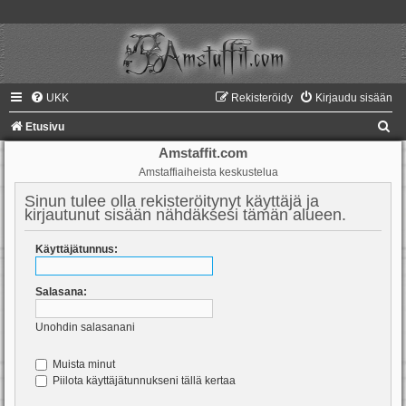
UKK
Rekisteröidy
Kirjaudu sisään
E
Etusivu
t
Amstaffit.com
Amstaffiaiheista keskustelua
s
i
Sinun tulee olla rekisteröitynyt käyttäjä ja
kirjautunut sisään nähdäksesi tämän alueen.
Käyttäjätunnus:
Salasana:
Unohdin salasanani
Muista minut
Piilota käyttäjätunnukseni tällä kertaa