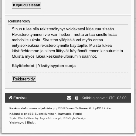
Rekisteröidy
Sinun tulee olla rekisteröitynyt voidaksesi kirjautua sisään.
Rekisteröityminen vie vain hetken, mutta antaa sinulle lisää
mahdollisuuksia. Sivuston ylläpitäjä voi myös antaa
erityisoikeuksia rekisteröityneille käyttäjille. Muista lukea
käyttöehtomme ja siihen liittyvät käytännöt ennen kirjautumista.
Muista myös lukea keskustelufoorumin säännöt.
Käyttöehdot
|
Yksityisyyden suoja
Rekisteröidy
Etusivu
Kaikki ajat ovat
UTC+03:00
Keskustelufoorumin ohjelmisto
phpBB
® Forum Software © phpBB Limited
Käännös: phpBB Suomi (lurttinen, harritapio, Pettis)
Style: Black-Silver by Joyce&Luna
phpBB-Style-Design
Yksityisyys
|
Ehdot