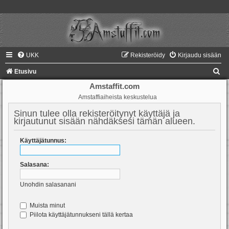
UKK
Rekisteröidy
Kirjaudu sisään
E
Etusivu
t
Amstaffit.com
Amstaffiaiheista keskustelua
s
i
Sinun tulee olla rekisteröitynyt käyttäjä ja
kirjautunut sisään nähdäksesi tämän alueen.
Käyttäjätunnus:
Salasana:
Unohdin salasanani
Muista minut
Piilota käyttäjätunnukseni tällä kertaa