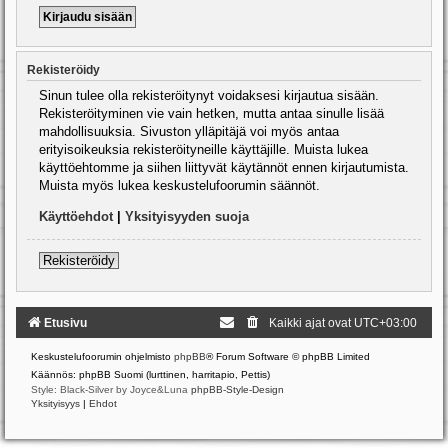
Rekisteröidy
Sinun tulee olla rekisteröitynyt voidaksesi kirjautua sisään.
Rekisteröityminen vie vain hetken, mutta antaa sinulle lisää
mahdollisuuksia. Sivuston ylläpitäjä voi myös antaa
erityisoikeuksia rekisteröityneille käyttäjille. Muista lukea
käyttöehtomme ja siihen liittyvät käytännöt ennen kirjautumista.
Muista myös lukea keskustelufoorumin säännöt.
Käyttöehdot
|
Yksityisyyden suoja
Rekisteröidy
Etusivu
Kaikki ajat ovat
UTC+03:00
Keskustelufoorumin ohjelmisto
phpBB
® Forum Software © phpBB Limited
Käännös: phpBB Suomi (lurttinen, harritapio, Pettis)
Style: Black-Silver by Joyce&Luna
phpBB-Style-Design
Yksityisyys
|
Ehdot