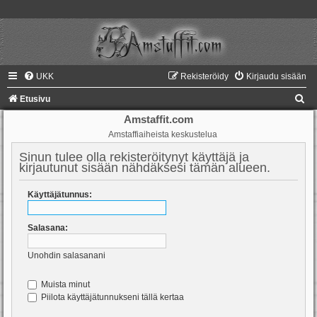
UKK
Rekisteröidy
Kirjaudu sisään
E
Etusivu
t
Amstaffit.com
Amstaffiaiheista keskustelua
s
i
Sinun tulee olla rekisteröitynyt käyttäjä ja
kirjautunut sisään nähdäksesi tämän alueen.
Käyttäjätunnus:
Salasana:
Unohdin salasanani
Muista minut
Piilota käyttäjätunnukseni tällä kertaa