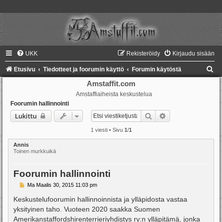
UKK
Rekisteröidy
Kirjaudu sisään
E
Etusivu
Tiedotteet ja foorumin käyttö
Forumin käytöstä
t
Amstaffit.com
Amstaffiaiheista keskustelua
s
Foorumin hallinnointi
i
Etsi
Tarkennettu haku
Lukittu
1 viesti • Sivu
1
/
1
Annis
Toinen murkkuikä
Foorumin hallinnointi
V
Ma Maalis 30, 2015 11:03 pm
i
e
Keskustelufoorumin hallinnoinnista ja ylläpidosta vastaa
s
yksityinen taho. Vuoteen 2020 saakka Suomen
t
i
Amerikanstaffordshirenterrieriyhdistys ry:n ylläpitämä, jonka