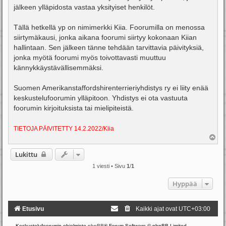
jälkeen ylläpidosta vastaa yksityiset henkilöt.
Tällä hetkellä yp on nimimerkki Kiia. Foorumilla on menossa
siirtymäkausi, jonka aikana foorumi siirtyy kokonaan Kiian
hallintaan. Sen jälkeen tänne tehdään tarvittavia päivityksiä,
jonka myötä foorumi myös toivottavasti muuttuu
kännykkäystävällisemmäksi.
Suomen Amerikanstaffordshirenterrieriyhdistys ry ei liity enää
keskustelufoorumin ylläpitoon. Yhdistys ei ota vastuuta
foorumin kirjoituksista tai mielipiteistä.
TIETOJA PÄIVITETTY 14.2.2022/Kiia
Y
l
ö
Lukittu
s
1 viesti • Sivu
1
/
1
Hyppää
Etusivu
Kaikki ajat ovat
UTC+03:00
Keskustelufoorumin ohjelmisto
phpBB
® Forum Software © phpBB Limited