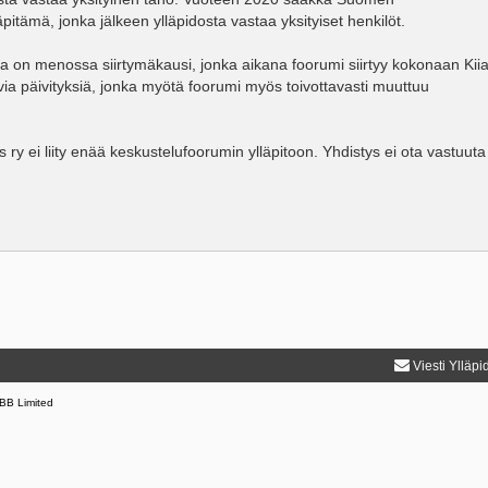
äpitämä, jonka jälkeen ylläpidosta vastaa yksityiset henkilöt.
lla on menossa siirtymäkausi, jonka aikana foorumi siirtyy kokonaan Kii
via päivityksiä, jonka myötä foorumi myös toivottavasti muuttuu
ry ei liity enää keskustelufoorumin ylläpitoon. Yhdistys ei ota vastuut
Viesti Ylläpi
BB Limited