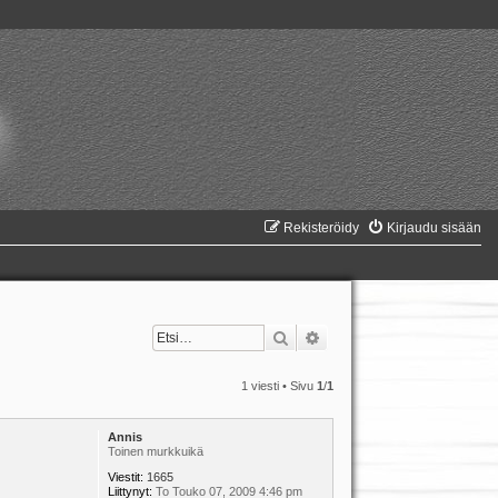
Rekisteröidy
Kirjaudu sisään
Etsi
Tarkennettu haku
1 viesti • Sivu
1
/
1
Annis
Toinen murkkuikä
Viestit:
1665
Liittynyt:
To Touko 07, 2009 4:46 pm