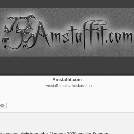
Amstaffit.com
Amstaffiaiheista keskustelua
si
Tarkennettu haku
dosta vastaa yksityinen taho. Vuoteen 2020 saakka Suomen