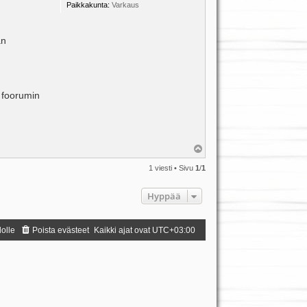
Paikkakunta:
Varkaus
an
a foorumin
Y
l
ö
1 viesti • Sivu
1
/
1
s
Hyppää
dolle
Poista evästeet
Kaikki ajat ovat
UTC+03:00