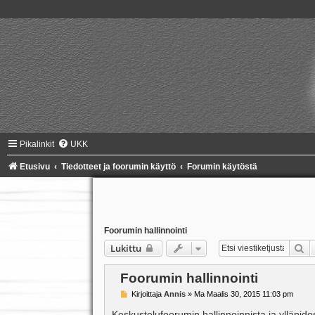
Pikalinkit
UKK
Etusivu
Tiedotteet ja foorumin käyttö
Forumin käytöstä
Foorumin hallinnointi
Et
Lukittu
Foorumin hallinnointi
V
Kirjoittaja
Annis
»
Ma Maalis 30, 2015 11:03 pm
i
e
Keskustelufoorumin hallinnoinnista ja ylläpi