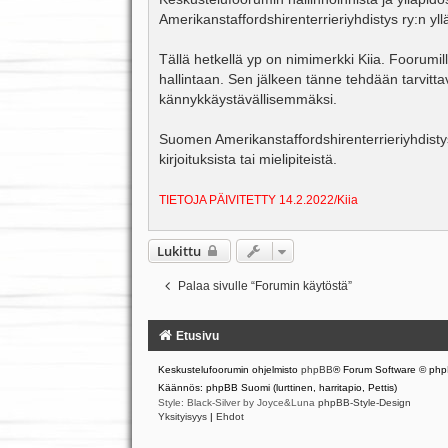
s
Amerikanstaffordshirenterrieriyhdistys ry:n yll
t
i
Tällä hetkellä yp on nimimerkki Kiia. Foorumi
hallintaan. Sen jälkeen tänne tehdään tarvitta
kännykkäystävällisemmäksi.
Suomen Amerikanstaffordshirenterrieriyhdistys 
kirjoituksista tai mielipiteistä.
TIETOJA PÄIVITETTY 14.2.2022/Kiia
Lukittu
Palaa sivulle “Forumin käytöstä”
Etusivu
Keskustelufoorumin ohjelmisto
phpBB
® Forum Software © php
Käännös: phpBB Suomi (lurttinen, harritapio, Pettis)
Style: Black-Silver by Joyce&Luna
phpBB-Style-Design
Yksityisyys
|
Ehdot