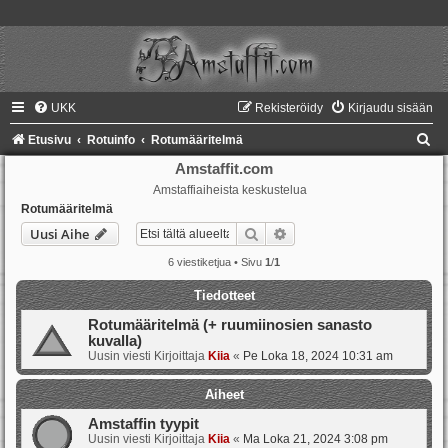
UKK
Rekisteröidy
Kirjaudu sisään
E
Etusivu
Rotuinfo
Rotumääritelmä
t
Amstaffit.com
Amstaffiaiheista keskustelua
s
Rotumääritelmä
i
Etsi
Tarkennettu haku
Uusi Aihe
6 viestiketjua • Sivu
1
/
1
Tiedotteet
Rotumääritelmä (+ ruumiinosien sanasto
kuvalla)
Uusin viesti Kirjoittaja
Kiia
«
Pe Loka 18, 2024 10:31 am
Aiheet
Amstaffin tyypit
Uusin viesti Kirjoittaja
Kiia
«
Ma Loka 21, 2024 3:08 pm