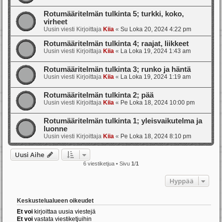
Rotumääritelmän tulkinta 5; turkki, koko,
virheet
Uusin viesti Kirjoittaja
Kiia
«
Su Loka 20, 2024 4:22 pm
Rotumääritelmän tulkinta 4; raajat, liikkeet
Uusin viesti Kirjoittaja
Kiia
«
La Loka 19, 2024 1:43 am
Rotumääritelmän tulkinta 3; runko ja häntä
Uusin viesti Kirjoittaja
Kiia
«
La Loka 19, 2024 1:19 am
Rotumääritelmän tulkinta 2; pää
Uusin viesti Kirjoittaja
Kiia
«
Pe Loka 18, 2024 10:00 pm
Rotumääritelmän tulkinta 1; yleisvaikutelma ja
luonne
Uusin viesti Kirjoittaja
Kiia
«
Pe Loka 18, 2024 8:10 pm
Uusi Aihe
6 viestiketjua • Sivu
1
/
1
Hyppää
Keskustelualueen oikeudet
Et voi
kirjoittaa uusia viestejä
Et voi
vastata viestiketjuihin