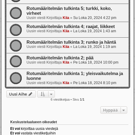
Rotumääritelmän tulkinta 5; turkki, koko,
virheet
Uusin viesti Kirjoittaja
Kiia
«
Su Loka 20, 2024 4:22 pm
Rotumääritelmän tulkinta 4; raajat, liikkeet
Uusin viesti Kirjoittaja
Kiia
«
La Loka 19, 2024 1:43 am
Rotumääritelmän tulkinta 3; runko ja häntä
Uusin viesti Kirjoittaja
Kiia
«
La Loka 19, 2024 1:19 am
Rotumääritelmän tulkinta 2; pää
Uusin viesti Kirjoittaja
Kiia
«
Pe Loka 18, 2024 10:00 pm
Rotumääritelmän tulkinta 1; yleisvaikutelma ja
luonne
Uusin viesti Kirjoittaja
Kiia
«
Pe Loka 18, 2024 8:10 pm
Uusi Aihe
6 viestiketjua • Sivu
1
/
1
Hyppää
Keskustelualueen oikeudet
Et voi
kirjoittaa uusia viestejä
Et voi
vastata viestiketjuihin