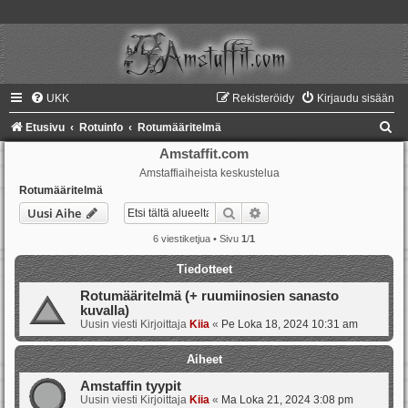
UKK
Rekisteröidy
Kirjaudu sisään
E
Etusivu
Rotuinfo
Rotumääritelmä
t
Amstaffit.com
Amstaffiaiheista keskustelua
s
Rotumääritelmä
i
Etsi
Tarkennettu haku
Uusi Aihe
6 viestiketjua • Sivu
1
/
1
Tiedotteet
Rotumääritelmä (+ ruumiinosien sanasto
kuvalla)
Uusin viesti Kirjoittaja
Kiia
«
Pe Loka 18, 2024 10:31 am
Aiheet
Amstaffin tyypit
Uusin viesti Kirjoittaja
Kiia
«
Ma Loka 21, 2024 3:08 pm