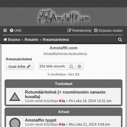
UKK
Rekisteröidy
Kirjaudu sisään
E
Etusivu
Rotuinfo
Rotumääritelmä
t
Amstaffit.com
Amstaffiaiheista keskustelua
s
Rotumääritelmä
i
Etsi
Tarkennettu haku
Uusi Aihe
6 viestiketjua • Sivu
1
/
1
Tiedotteet
Rotumääritelmä (+ ruumiinosien sanasto
kuvalla)
Uusin viesti Kirjoittaja
Kiia
«
Pe Loka 18, 2024 10:31 am
Aiheet
Amstaffin tyypit
Uusin viesti Kirjoittaja
Kiia
«
Ma Loka 21, 2024 3:08 pm