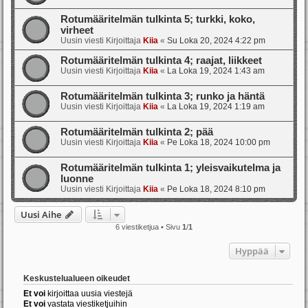
Rotumääritelmän tulkinta 5; turkki, koko,
virheet
Uusin viesti Kirjoittaja
Kiia
«
Su Loka 20, 2024 4:22 pm
Rotumääritelmän tulkinta 4; raajat, liikkeet
Uusin viesti Kirjoittaja
Kiia
«
La Loka 19, 2024 1:43 am
Rotumääritelmän tulkinta 3; runko ja häntä
Uusin viesti Kirjoittaja
Kiia
«
La Loka 19, 2024 1:19 am
Rotumääritelmän tulkinta 2; pää
Uusin viesti Kirjoittaja
Kiia
«
Pe Loka 18, 2024 10:00 pm
Rotumääritelmän tulkinta 1; yleisvaikutelma ja
luonne
Uusin viesti Kirjoittaja
Kiia
«
Pe Loka 18, 2024 8:10 pm
Uusi Aihe
6 viestiketjua • Sivu
1
/
1
Hyppää
Keskustelualueen oikeudet
Et voi
kirjoittaa uusia viestejä
Et voi
vastata viestiketjuihin