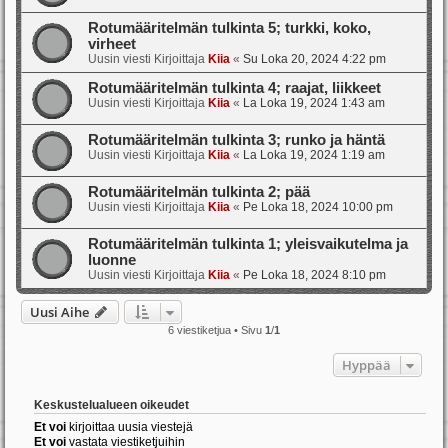
Rotumääritelmän tulkinta 5; turkki, koko,
virheet
Uusin viesti Kirjoittaja
Kiia
«
Su Loka 20, 2024 4:22 pm
Rotumääritelmän tulkinta 4; raajat, liikkeet
Uusin viesti Kirjoittaja
Kiia
«
La Loka 19, 2024 1:43 am
Rotumääritelmän tulkinta 3; runko ja häntä
Uusin viesti Kirjoittaja
Kiia
«
La Loka 19, 2024 1:19 am
Rotumääritelmän tulkinta 2; pää
Uusin viesti Kirjoittaja
Kiia
«
Pe Loka 18, 2024 10:00 pm
Rotumääritelmän tulkinta 1; yleisvaikutelma ja
luonne
Uusin viesti Kirjoittaja
Kiia
«
Pe Loka 18, 2024 8:10 pm
Uusi Aihe
6 viestiketjua • Sivu
1
/
1
Hyppää
Keskustelualueen oikeudet
Et voi
kirjoittaa uusia viestejä
Et voi
vastata viestiketjuihin