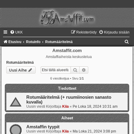
UKK
Rekisteröidy
Kirjaudu sisään
E
Etusivu
Rotuinfo
Rotumääritelmä
t
Amstaffit.com
Amstaffiaiheista keskustelua
s
Rotumääritelmä
i
Etsi
Tarkennettu haku
Uusi Aihe
6 viestiketjua • Sivu
1
/
1
Tiedotteet
Rotumääritelmä (+ ruumiinosien sanasto
kuvalla)
Uusin viesti Kirjoittaja
Kiia
«
Pe Loka 18, 2024 10:31 am
Aiheet
Amstaffin tyypit
Uusin viesti Kirjoittaja
Kiia
«
Ma Loka 21, 2024 3:08 pm