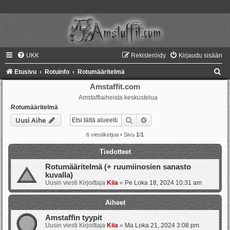
UKK
Rekisteröidy
Kirjaudu sisään
E
Etusivu
Rotuinfo
Rotumääritelmä
t
Amstaffit.com
Amstaffiaiheista keskustelua
s
Rotumääritelmä
i
Etsi
Tarkennettu haku
Uusi Aihe
6 viestiketjua • Sivu
1
/
1
Tiedotteet
Rotumääritelmä (+ ruumiinosien sanasto
kuvalla)
Uusin viesti Kirjoittaja
Kiia
«
Pe Loka 18, 2024 10:31 am
Aiheet
Amstaffin tyypit
Uusin viesti Kirjoittaja
Kiia
«
Ma Loka 21, 2024 3:08 pm