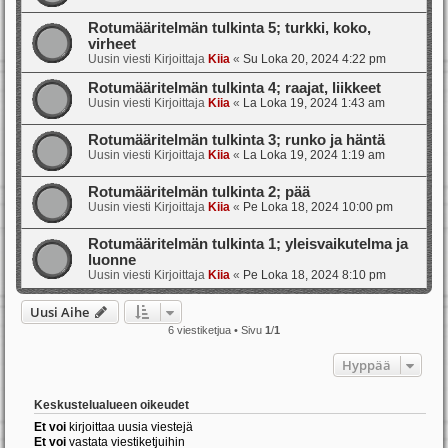
Rotumääritelmän tulkinta 5; turkki, koko,
virheet
Uusin viesti Kirjoittaja
Kiia
«
Su Loka 20, 2024 4:22 pm
Rotumääritelmän tulkinta 4; raajat, liikkeet
Uusin viesti Kirjoittaja
Kiia
«
La Loka 19, 2024 1:43 am
Rotumääritelmän tulkinta 3; runko ja häntä
Uusin viesti Kirjoittaja
Kiia
«
La Loka 19, 2024 1:19 am
Rotumääritelmän tulkinta 2; pää
Uusin viesti Kirjoittaja
Kiia
«
Pe Loka 18, 2024 10:00 pm
Rotumääritelmän tulkinta 1; yleisvaikutelma ja
luonne
Uusin viesti Kirjoittaja
Kiia
«
Pe Loka 18, 2024 8:10 pm
Uusi Aihe
6 viestiketjua • Sivu
1
/
1
Hyppää
Keskustelualueen oikeudet
Et voi
kirjoittaa uusia viestejä
Et voi
vastata viestiketjuihin