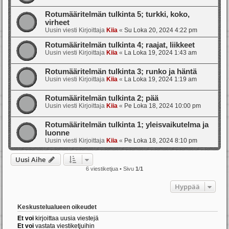
Rotumääritelmän tulkinta 5; turkki, koko,
virheet
Uusin viesti Kirjoittaja
Kiia
«
Su Loka 20, 2024 4:22 pm
Rotumääritelmän tulkinta 4; raajat, liikkeet
Uusin viesti Kirjoittaja
Kiia
«
La Loka 19, 2024 1:43 am
Rotumääritelmän tulkinta 3; runko ja häntä
Uusin viesti Kirjoittaja
Kiia
«
La Loka 19, 2024 1:19 am
Rotumääritelmän tulkinta 2; pää
Uusin viesti Kirjoittaja
Kiia
«
Pe Loka 18, 2024 10:00 pm
Rotumääritelmän tulkinta 1; yleisvaikutelma ja
luonne
Uusin viesti Kirjoittaja
Kiia
«
Pe Loka 18, 2024 8:10 pm
Uusi Aihe
6 viestiketjua • Sivu
1
/
1
Hyppää
Keskustelualueen oikeudet
Et voi
kirjoittaa uusia viestejä
Et voi
vastata viestiketjuihin