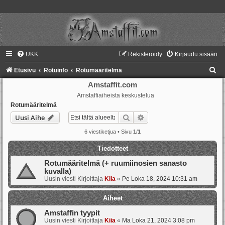
UKK
Rekisteröidy
Kirjaudu sisään
E
Etusivu
Rotuinfo
Rotumääritelmä
t
Amstaffit.com
Amstaffiaiheista keskustelua
s
Rotumääritelmä
i
Etsi
Tarkennettu haku
Uusi Aihe
6 viestiketjua • Sivu
1
/
1
Tiedotteet
Rotumääritelmä (+ ruumiinosien sanasto
kuvalla)
Uusin viesti Kirjoittaja
Kiia
«
Pe Loka 18, 2024 10:31 am
Aiheet
Amstaffin tyypit
Uusin viesti Kirjoittaja
Kiia
«
Ma Loka 21, 2024 3:08 pm