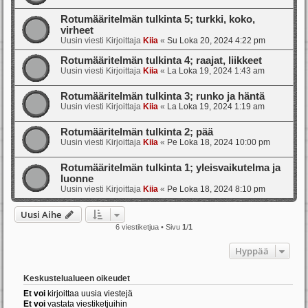
Rotumääritelmän tulkinta 5; turkki, koko,
virheet
Uusin viesti Kirjoittaja
Kiia
«
Su Loka 20, 2024 4:22 pm
Rotumääritelmän tulkinta 4; raajat, liikkeet
Uusin viesti Kirjoittaja
Kiia
«
La Loka 19, 2024 1:43 am
Rotumääritelmän tulkinta 3; runko ja häntä
Uusin viesti Kirjoittaja
Kiia
«
La Loka 19, 2024 1:19 am
Rotumääritelmän tulkinta 2; pää
Uusin viesti Kirjoittaja
Kiia
«
Pe Loka 18, 2024 10:00 pm
Rotumääritelmän tulkinta 1; yleisvaikutelma ja
luonne
Uusin viesti Kirjoittaja
Kiia
«
Pe Loka 18, 2024 8:10 pm
Uusi Aihe
6 viestiketjua • Sivu
1
/
1
Hyppää
Keskustelualueen oikeudet
Et voi
kirjoittaa uusia viestejä
Et voi
vastata viestiketjuihin