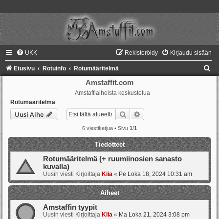
UKK
Rekisteröidy
Kirjaudu sisään
E
Etusivu
Rotuinfo
Rotumääritelmä
t
Amstaffit.com
Amstaffiaiheista keskustelua
s
Rotumääritelmä
i
Etsi
Tarkennettu haku
Uusi Aihe
6 viestiketjua • Sivu
1
/
1
Tiedotteet
Rotumääritelmä (+ ruumiinosien sanasto
kuvalla)
Uusin viesti Kirjoittaja
Kiia
«
Pe Loka 18, 2024 10:31 am
Aiheet
Amstaffin tyypit
Uusin viesti Kirjoittaja
Kiia
«
Ma Loka 21, 2024 3:08 pm