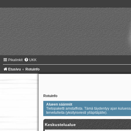
Pikalinkit
UKK
Etusivu
Rotuinfo
Rotuinfo
Alueen säännöt
Tietopaketti amstaffista. Tämä täydentyy ajan kuluessa.
tervetulleita (yksityisviesti ylläpitäjälle).
Keskustelualue