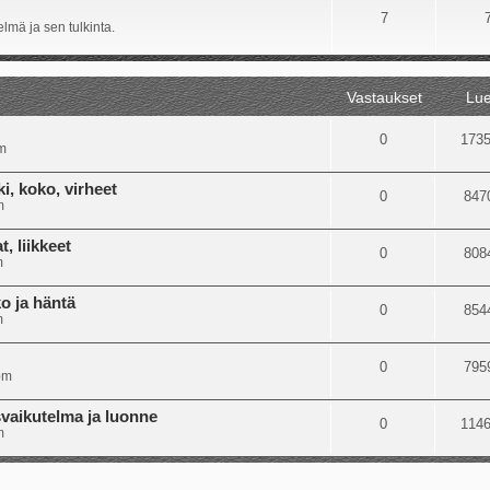
7
lmä ja sen tulkinta.
Vastaukset
Lue
0
173
m
i, koko, virheet
0
847
m
, liikkeet
0
808
m
o ja häntä
0
854
m
0
795
pm
svaikutelma ja luonne
0
114
m