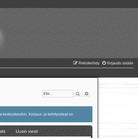
Rekisteröidy
Kirjaudu sisään
Etsi
Tarkennettu haku
a keskusteluihin. Korjaus- ja kehitysideat on
stit
Uusin viesti