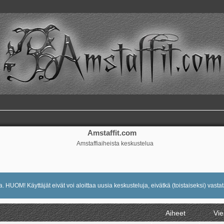
Amstaffit.com
Amstaffiaiheista keskustelua
 HUOM! Käyttäjät eivät voi aloittaa uusia keskusteluja, eivätkä (toistaiseksi) vastat
Aiheet
Vie