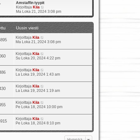
Amstaffin tyypit
7
N
Kirjoittaja
Kiia
ä
Ma Loka 21, 2024 3:08 pm
y
t
ä
ttu
Uusin viesti
u
u
Kirjoittaja
Kiia
s
5895
Ma Loka 21, 2024 3:08 pm
i
n
v
Kirjoittaja
Kiia
i
060
Su Loka 20, 2024 4:22 pm
e
s
t
Kirjoittaja
Kiia
486
i
La Loka 19, 2024 1:43 am
Kirjoittaja
Kiia
430
La Loka 19, 2024 1:19 am
Kirjoittaja
Kiia
955
Pe Loka 18, 2024 10:00 pm
Kirjoittaja
Kiia
6915
Pe Loka 18, 2024 8:10 pm
Hyppää