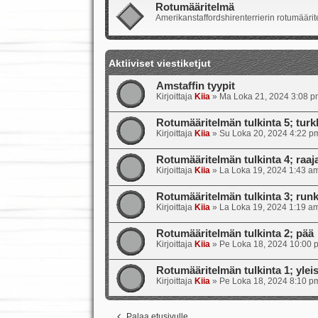
Rotumääritelmä
Amerikanstaffordshirenterrierin rotumäärite
Aktiiviset viestiketjut
Amstaffin tyypit
Kirjoittaja
Kiia
»
Ma Loka 21, 2024 3:08 p
Rotumääritelmän tulkinta 5; turkk
Kirjoittaja
Kiia
»
Su Loka 20, 2024 4:22 p
Rotumääritelmän tulkinta 4; raajat
Kirjoittaja
Kiia
»
La Loka 19, 2024 1:43 a
Rotumääritelmän tulkinta 3; runk
Kirjoittaja
Kiia
»
La Loka 19, 2024 1:19 a
Rotumääritelmän tulkinta 2; pää
Kirjoittaja
Kiia
»
Pe Loka 18, 2024 10:00 
Rotumääritelmän tulkinta 1; ylei
Kirjoittaja
Kiia
»
Pe Loka 18, 2024 8:10 p
Palaa etusivulle