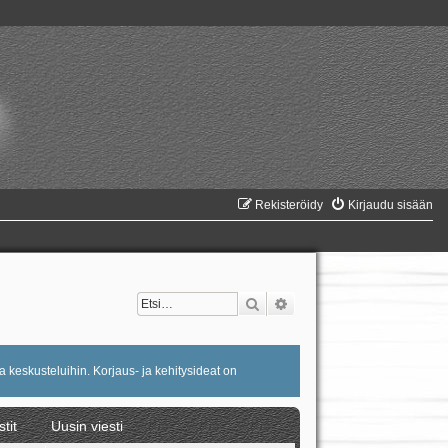
Rekisteröidy
Kirjaudu sisään
Etsi
Tarkennettu haku
a keskusteluihin. Korjaus- ja kehitysideat on
stit
Uusin viesti