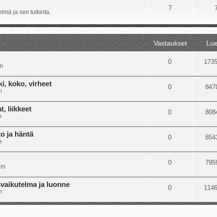
7
lmä ja sen tulkinta.
Vastaukset
Lue
0
173
m
i, koko, virheet
0
847
m
, liikkeet
0
808
m
o ja häntä
0
854
m
0
795
pm
svaikutelma ja luonne
0
114
m