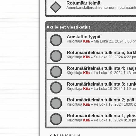
Rotumääritelmä
Amerikanstaffordshirenterrierin rotumäärite
Aktiiviset viestiketjut
Amstaffin tyypit
Kirjoittaja
Kiia
»
Ma Loka 21, 2024 3:08 p
Rotumääritelmän tulkinta 5; turkk
Kirjoittaja
Kiia
»
Su Loka 20, 2024 4:22 p
Rotumääritelmän tulkinta 4; raajat
Kirjoittaja
Kiia
»
La Loka 19, 2024 1:43 a
Rotumääritelmän tulkinta 3; runk
Kirjoittaja
Kiia
»
La Loka 19, 2024 1:19 a
Rotumääritelmän tulkinta 2; pää
Kirjoittaja
Kiia
»
Pe Loka 18, 2024 10:00 
Rotumääritelmän tulkinta 1; ylei
Kirjoittaja
Kiia
»
Pe Loka 18, 2024 8:10 p
Palaa etusivulle