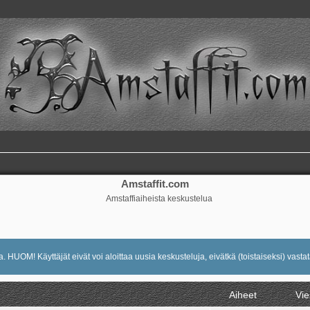
Amstaffit.com
Amstaffiaiheista keskustelua
 HUOM! Käyttäjät eivät voi aloittaa uusia keskusteluja, eivätkä (toistaiseksi) vastat
Aiheet
Vie