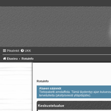
Pikalinkit
UKK
Etusivu
Rotuinfo
Rotuinfo
Alueen säännöt
Tietopaketti amstaffista. Tämä täydentyy ajan kuluessa.
tervetulleita (yksityisviesti ylläpitäjälle).
Keskustelualue