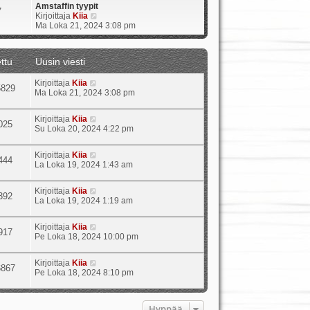
Amstaffin tyypit
7
N
Kirjoittaja
Kiia
ä
Ma Loka 21, 2024 3:08 pm
y
t
ä
ttu
Uusin viesti
u
u
Kirjoittaja
Kiia
s
5829
Ma Loka 21, 2024 3:08 pm
i
n
v
Kirjoittaja
Kiia
i
025
Su Loka 20, 2024 4:22 pm
e
s
t
Kirjoittaja
Kiia
444
i
La Loka 19, 2024 1:43 am
Kirjoittaja
Kiia
392
La Loka 19, 2024 1:19 am
Kirjoittaja
Kiia
917
Pe Loka 18, 2024 10:00 pm
Kirjoittaja
Kiia
6867
Pe Loka 18, 2024 8:10 pm
Hyppää