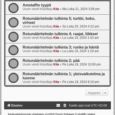
Amstaffin tyypit
Uusin viesti Kirjoittaja
Kiia
«
Ma Loka 21, 2024 3:08 pm
Rotumääritelmän tulkinta 5; turkki, koko,
virheet
Uusin viesti Kirjoittaja
Kiia
«
Su Loka 20, 2024 4:22 pm
Rotumääritelmän tulkinta 4; raajat, liikkeet
Uusin viesti Kirjoittaja
Kiia
«
La Loka 19, 2024 1:43 am
Rotumääritelmän tulkinta 3; runko ja häntä
Uusin viesti Kirjoittaja
Kiia
«
La Loka 19, 2024 1:19 am
Rotumääritelmän tulkinta 2; pää
Uusin viesti Kirjoittaja
Kiia
«
Pe Loka 18, 2024 10:00 pm
Rotumääritelmän tulkinta 1; yleisvaikutelma ja
luonne
Uusin viesti Kirjoittaja
Kiia
«
Pe Loka 18, 2024 8:10 pm
Hyppää
Etusivu
Kaikki ajat ovat
UTC+03:00
Keskustelufoorumin ohjelmisto
phpBB
® Forum Software © phpBB Limited