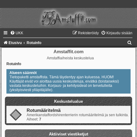
UKK
Rekisteröidy
Kirjaudu sisään
E
Etusivu
Rotuinfo
t
Amstaffit.com
Amstaffiaiheista keskustelua
s
Rotuinfo
i
Alueen säännöt
Tietopaketti amstaffista. Tämä täydentyy ajan kuluessa. HUOM!
Käyttäjät eivät voi aloittaa uusia keskusteluja, eivätkä (toistaiseksi)
vastata keskusteluihin. Korjaus- ja kehitysideat on tervetulleita
(yksityisviesti ylläpitäjälle).
Keskustelualue
Rotumääritelmä
Amerikanstaffordshirenterrierin rotumääritelmä ja sen tulkinta.
Aiheet:
7
Aktiiviset viestiketjut