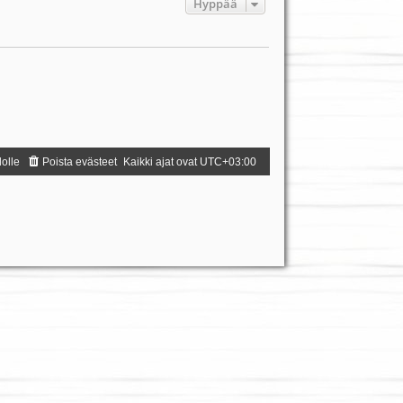
Hyppää
dolle
Poista evästeet
Kaikki ajat ovat
UTC+03:00