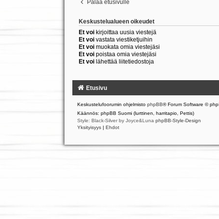
Palaa etusivulle
Keskustelualueen oikeudet
Et voi
kirjoittaa uusia viestejä
Et voi
vastata viestiketjuihin
Et voi
muokata omia viestejäsi
Et voi
poistaa omia viestejäsi
Et voi
lähettää liitetiedostoja
Etusivu
Keskustelufoorumin ohjelmisto
phpBB
® Forum Software © php
Käännös: phpBB Suomi (lurttinen, harritapio, Pettis)
Style: Black-Silver by Joyce&Luna
phpBB-Style-Design
Yksityisyys
|
Ehdot