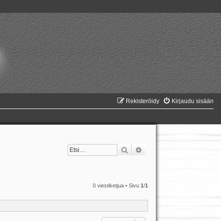
Rekisteröidy
Kirjaudu sisään
Etsi
Tarkennettu haku
0 viestiketjua • Sivu
1
/
1