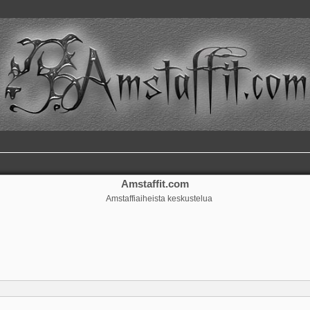
Amstaffit.com
Amstaffiaiheista keskustelua
ennettu haku