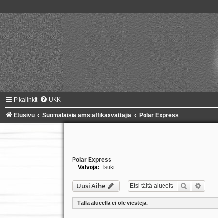
Pikalinkit
UKK
Etusivu
Suomalaisia amstaffikasvattajia
Polar Express
Polar Express
Valvoja:
Tsuki
Etsi
Tark
Uusi Aihe
Tällä alueella ei ole viestejä.