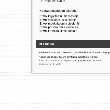
Palaa etusivulle
Keskustelualueen oikeudet
Et voi
kirjoittaa uusia viestejä
Et voi
vastata viestiketjuihin
Et voi
muokata omia viestejäsi
Et voi
poistaa omia viestejäsi
Et voi
lähettää liitetiedostoja
Etusivu
Keskustelufoorumin ohjelmisto
phpBB
® Forum Software © php
Käännös: phpBB Suomi (lurttinen, harritapio, Pettis)
Style: Black-Silver by Joyce&Luna
phpBB-Style-Design
Yksityisyys
|
Ehdot