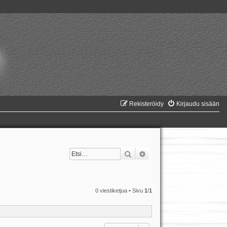
Rekisteröidy
Kirjaudu sisään
Etsi
Tarkennettu haku
0 viestiketjua • Sivu
1
/
1