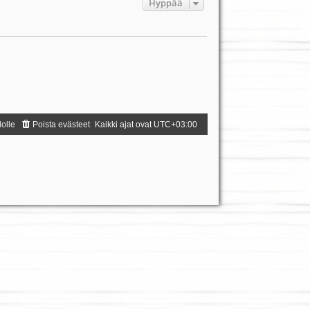
Hyppää
dolle
Poista evästeet
Kaikki ajat ovat
UTC+03:00