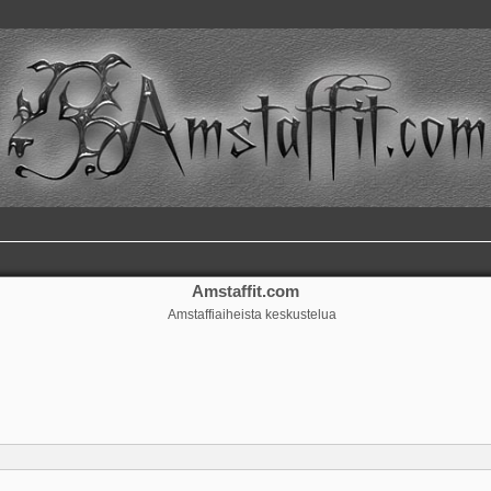
Amstaffit.com
Amstaffiaiheista keskustelua
ennettu haku