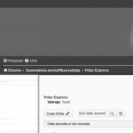
Pikalinkit
UKK
Etusivu
Suomalaisia amstaffikasvattajia
Polar Express
Polar Express
Valvoja:
Tsuki
Etsi
Tark
Uusi Aihe
Tällä alueella ei ole viestejä.