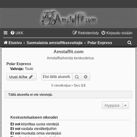
UKK
Rekisteröidy
Kirjaudu sisään
E
Etusivu
Suomalaisia amstaffikasvattajia
Polar Express
t
Amstaffit.com
Amstaffiaiheista keskustelua
s
Polar Express
i
Valvoja:
Tsuki
Etsi
Tarkennettu haku
Uusi Aihe
0 viestiketjua • Sivu
1
/
1
Tällä alueella ei ole viestejä.
Hyppää
Keskustelualueen oikeudet
Et voi
kirjoittaa uusia viestejä
Et voi
vastata viestiketjuihin
Et voi
muokata omia viestejäsi