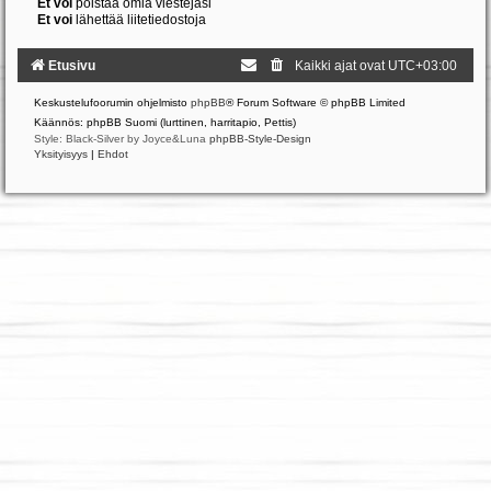
Et voi
poistaa omia viestejäsi
Et voi
lähettää liitetiedostoja
Etusivu
Kaikki ajat ovat
UTC+03:00
Keskustelufoorumin ohjelmisto
phpBB
® Forum Software © phpBB Limited
Käännös: phpBB Suomi (lurttinen, harritapio, Pettis)
Style: Black-Silver by Joyce&Luna
phpBB-Style-Design
Yksityisyys
|
Ehdot