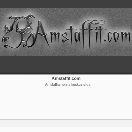
Amstaffit.com
Amstaffiaiheista keskustelua
ennettu haku