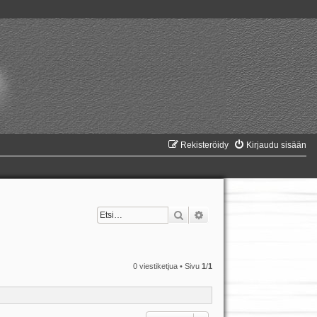
Rekisteröidy
Kirjaudu sisään
Etsi
Tarkennettu haku
0 viestiketjua • Sivu
1
/
1