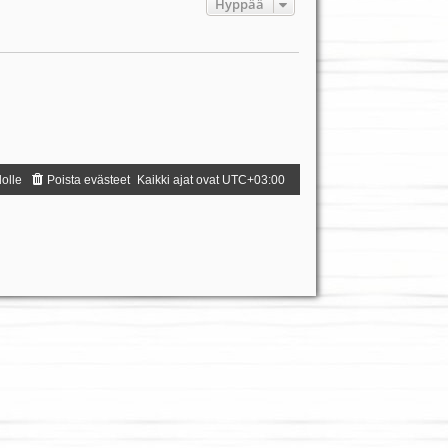
Hyppää
dolle
Poista evästeet
Kaikki ajat ovat
UTC+03:00