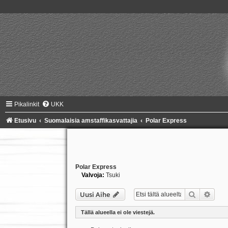
Pikalinkit
UKK
Etusivu
Suomalaisia amstaffikasvattajia
Polar Express
Polar Express
Valvoja:
Tsuki
Etsi
Tark
Uusi Aihe
Tällä alueella ei ole viestejä.