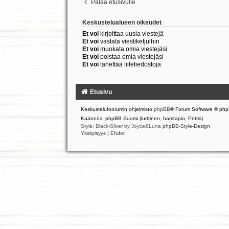
Palaa etusivulle
Keskustelualueen oikeudet
Et voi
kirjoittaa uusia viestejä
Et voi
vastata viestiketjuihin
Et voi
muokata omia viestejäsi
Et voi
poistaa omia viestejäsi
Et voi
lähettää liitetiedostoja
Etusivu
Keskustelufoorumin ohjelmisto
phpBB
® Forum Software © php
Käännös: phpBB Suomi (lurttinen, harritapio, Pettis)
Style: Black-Silver by Joyce&Luna
phpBB-Style-Design
Yksityisyys
|
Ehdot