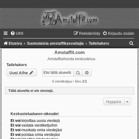
UKK
Rekisteröidy
Kirjaudu sisään
E
Etusivu
Suomalaisia amstaffikasvattajia
Tailshakers
t
Amstaffit.com
Amstaffiaiheista keskustelua
s
Tailshakers
i
Etsi
Tarkennettu haku
Uusi Aihe
0 viestiketjua • Sivu
1
/
1
Tällä alueella ei ole viestejä.
Hyppää
Keskustelualueen oikeudet
Et voi
kirjoittaa uusia viestejä
Et voi
vastata viestiketjuihin
Et voi
muokata omia viestejäsi
Et voi
poistaa omia viestejäsi