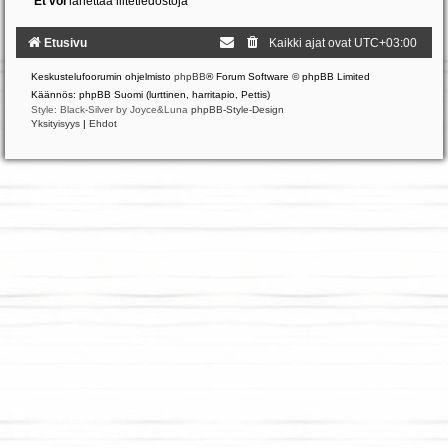
Et voi
lähettää liitetiedostoja
Etusivu
Kaikki ajat ovat
UTC+03:00
Keskustelufoorumin ohjelmisto
phpBB
® Forum Software © phpBB Limited
Käännös: phpBB Suomi (lurttinen, harritapio, Pettis)
Style: Black-Silver by Joyce&Luna
phpBB-Style-Design
Yksityisyys
|
Ehdot