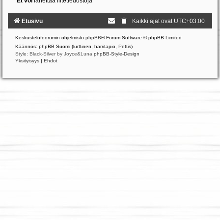
Et voi
lähettää liitetiedostoja
Etusivu
Kaikki ajat ovat
UTC+03:00
Keskustelufoorumin ohjelmisto
phpBB
® Forum Software © phpBB Limited
Käännös: phpBB Suomi (lurttinen, harritapio, Pettis)
Style: Black-Silver by Joyce&Luna
phpBB-Style-Design
Yksityisyys
|
Ehdot