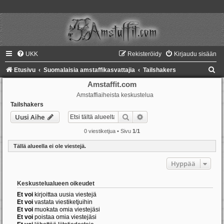
UKK
Rekisteröidy
Kirjaudu sisään
E
Etusivu
Suomalaisia amstaffikasvattajia
Tailshakers
t
Amstaffit.com
Amstaffiaiheista keskustelua
s
Tailshakers
i
Etsi
Tarkennettu haku
Uusi Aihe
0 viestiketjua • Sivu
1
/
1
Tällä alueella ei ole viestejä.
Hyppää
Keskustelualueen oikeudet
Et voi
kirjoittaa uusia viestejä
Et voi
vastata viestiketjuihin
Et voi
muokata omia viestejäsi
Et voi
poistaa omia viestejäsi