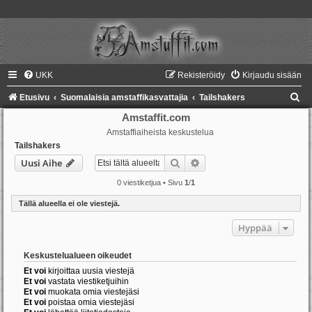
UKK
Rekisteröidy
Kirjaudu sisään
E
Etusivu
Suomalaisia amstaffikasvattajia
Tailshakers
t
Amstaffit.com
Amstaffiaiheista keskustelua
s
Tailshakers
i
Etsi
Tarkennettu haku
Uusi Aihe
0 viestiketjua • Sivu
1
/
1
Tällä alueella ei ole viestejä.
Hyppää
Keskustelualueen oikeudet
Et voi
kirjoittaa uusia viestejä
Et voi
vastata viestiketjuihin
Et voi
muokata omia viestejäsi
Et voi
poistaa omia viestejäsi