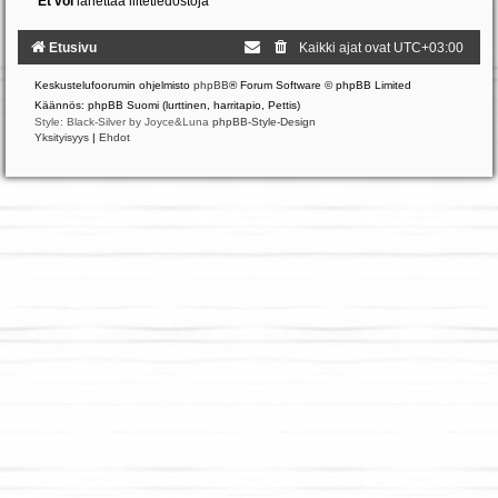
Et voi
lähettää liitetiedostoja
Etusivu
Kaikki ajat ovat
UTC+03:00
Keskustelufoorumin ohjelmisto
phpBB
® Forum Software © phpBB Limited
Käännös: phpBB Suomi (lurttinen, harritapio, Pettis)
Style: Black-Silver by Joyce&Luna
phpBB-Style-Design
Yksityisyys
|
Ehdot