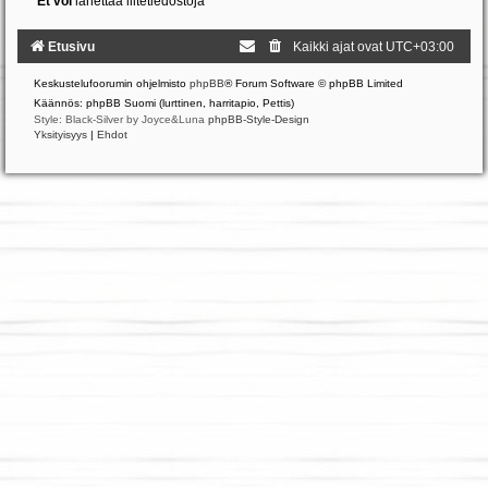
Et voi
lähettää liitetiedostoja
Etusivu
Kaikki ajat ovat
UTC+03:00
Keskustelufoorumin ohjelmisto
phpBB
® Forum Software © phpBB Limited
Käännös: phpBB Suomi (lurttinen, harritapio, Pettis)
Style: Black-Silver by Joyce&Luna
phpBB-Style-Design
Yksityisyys
|
Ehdot