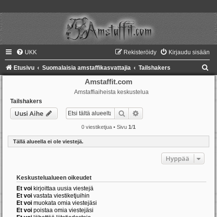
UKK
Rekisteröidy
Kirjaudu sisään
E
Etusivu
Suomalaisia amstaffikasvattajia
Tailshakers
t
Amstaffit.com
Amstaffiaiheista keskustelua
s
Tailshakers
i
Etsi
Tarkennettu haku
Uusi Aihe
0 viestiketjua • Sivu
1
/
1
Tällä alueella ei ole viestejä.
Hyppää
Keskustelualueen oikeudet
Et voi
kirjoittaa uusia viestejä
Et voi
vastata viestiketjuihin
Et voi
muokata omia viestejäsi
Et voi
poistaa omia viestejäsi